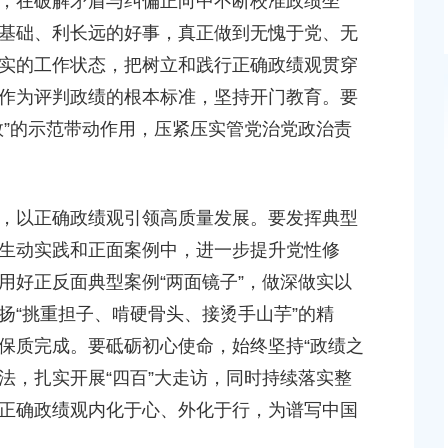
在破解矛盾与纠偏正向中不断校准政绩坐
基础、利长远的好事，真正做到无愧于党、无
实的工作状态，把树立和践行正确政绩观贯穿
作为评判政绩的根本标准，坚持开门教育。要
数”的示范带动作用，压紧压实管党治党政治责
奉贤区南桥镇张翁庙村
奉贤区南桥镇九华路936号2楼
以正确政绩观引领高质量发展。要发挥典型
生动实践和正面案例中，进一步提升党性修
用好正反面典型案例“两面镜子”，做深做实以
扬“挑重担子、啃硬骨头、接烫手山芋”的精
保质完成。要砥砺初心使命，始终坚持“政绩之
作法，扎实开展“四百”大走访，同时持续落实整
正确政绩观内化于心、外化于行，为谱写中国