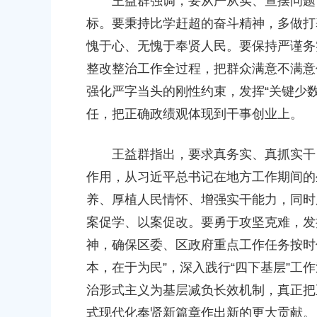
王益群强调，要从严从实、查摆问题，
00
2026-06-10 00:00:00
标。要秉持比学赶超的奋斗精神，多做打
愧于心、无愧于奉贤人民。要保持严谨务
整改整治工作全过程，把群众满意不满意
强化严字当头的刚性约束，发挥“关键少
任，把正确政绩观体现到干事创业上。
奉贤区南桥镇江海村
奉贤区南桥镇五星中心路379号
王益群指出，要求真务实、真抓实干，
作用，从习近平总书记在地方工作期间的
奉贤区南桥镇沈陆村
奉贤区南桥镇沈陆村630号
养、厚植人民情怀、增强实干能力，同时
案促学、以案促改。要勇于攻坚克难，发
奉贤区南桥镇六墩村
神，确保区委、区政府重点工作任务按时
奉贤区南桥镇南庄路509号
本，在于为民”，深入践行“四下基层”工
治形式主义为基层减负长效机制，真正把
奉贤区南桥镇曙光村
式现代化奉贤新篇章作出新的更大贡献。