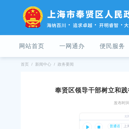
无
障
碍
操
作
说
明
网站首页
一网通办
便民服务
跳
转
到
网
首页
新闻中心
政务要闻
站
导
航
区
奉贤区领导干部树立和践
跳
【区级新闻】奉贤区红十字会开展
转
发布时间：
领 树牢为民造福政绩观”主题党日
到
主
发布时间：2026-03-31
要
内
区审计局举行树立和践行正确政绩