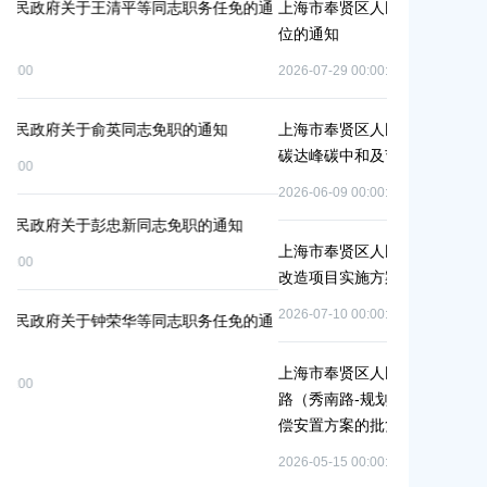
通
上海市奉贤区人民政府关于公布奉贤区区级文物保护单
上海市奉贤区
位的通知
路-金汇工业
安置方案的批
2026-07-29 00:00:00
2026-07-24 00:0
上海市奉贤区人民政府办公室关于印发《奉贤区2026年
碳达峰碳中和及节能减排重点工作安排》的通知
上海市奉贤区
冬种绿肥补贴
2026-06-09 00:00:00
2026-06-15 00:0
上海市奉贤区人民政府关于同意庄行镇冷江雨巷城中村
改造项目实施方案的批复
上海市奉贤区
（人民村河-
2026-07-10 00:00:00
通
偿安置方案的
2026-05-25 00:0
上海市奉贤区人民政府关于同意南桥镇贝港城中村运河
路（秀南路-规划二路）道路新建工程等2个项目征地补
偿安置方案的批复
上海市奉贤区
（岚丰路-规
2026-05-15 00:00:00
补偿安置方案