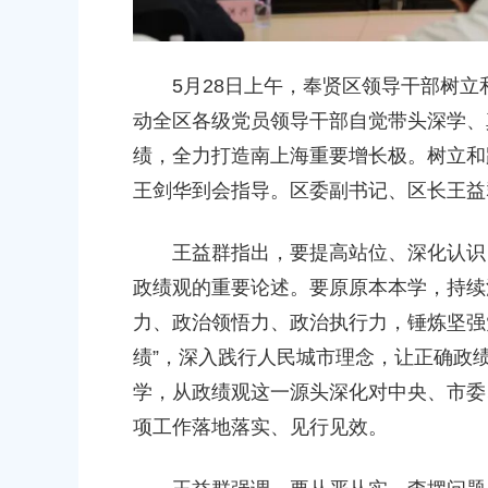
民政府关于同意金汇镇沿贤路（金斗
上海市奉贤区人民政府关于同意奉
）道路新建工程项目等3个项目征地补偿
（东方美谷大道-八字桥路）道路
偿安置方案的批复
5月28日上午，奉贤区领导干部树立
00
2026-06-10 00:00:00
动全区各级党员领导干部自觉带头深学、
绩，全力打造南上海重要增长极。树立和
农村委员会关于下达奉贤区2025年秋
关于核定奉贤区青村镇15-06地
金的通知
建设项目规划土地意见书的决定
王剑华到会指导。区委副书记、区长王益
00
2026-07-17 00:00:00
王益群指出，要提高站位、深化认识，
民政府关于南桥镇贝港城中村野机港
上海市奉贤区人民政府关于同意土
政绩观的重要论述。要原原本本学，持续
南运河）河道建设工程等3个项目征地补
16E-06地块，规划运河中路以北
力、政治领悟力、政治执行力，锤炼坚强
复
项目征地补偿安置方案的批复
绩”，深入践行人民城市理念，让正确政
00
2026-05-25 00:00:00
学，从政绩观这一源头深化对中央、市委
项工作落地落实、见行见效。
民政府关于同意奉贤新城17单元岚园路
上海市奉贤区人民政府关于同意南
环城北路）道路新建工程等2个项目征地
绿地及地下车库一期新建工程等6
批复
方案的批复