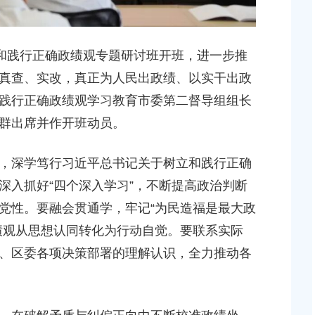
贤新城22单元灵更路
上海市奉贤区人民政府关于王清平等同志职务任免的
新建工程项目征地补
知
2026-05-08 00:00:00
和践行正确政绩观专题研讨班开班，进一步推
真查、实改，真正为人民出政绩、以实干出政
上海市奉贤区人民政府关于俞英同志免职的通知
践行正确政绩观学习教育市委第二督导组组长
块（城中村改造项目）
2026-07-15 00:00:00
群出席并作开班动员。
上海市奉贤区人民政府关于彭忠新同志免职的通知
深学笃行习近平总书记关于树立和践行正确
2026-05-15 00:00:00
地储备（新城02单元
深入抓好“四个深入学习”，不断提高政治判断
，南桥路以西）等2个
党性。要融会贯通学，牢记“为民造福是最大政
上海市奉贤区人民政府关于钟荣华等同志职务任免的
知
绩观从思想认同转化为行动自觉。要联系实际
2026-06-26 00:00:00
、区委各项决策部署的理解认识，全力推动各
桥镇贝港城中村公共
个项目征地补偿安置