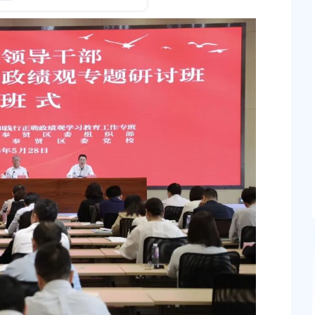
旗设计者后代曾浙一
（扩大）学习会暨 学