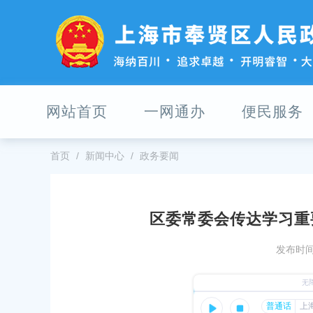
无
障
碍
操
作
说
明
网站首页
一网通办
便民服务
跳
转
到
网
首页
新闻中心
政务要闻
站
导
航
区
区委常委会传达学习重
跳
工作会议
奉贤区召开安全生产及隐患排查整
转
发布时间：
到
31
发布时间：2026-06-02
主
要
之际，区领导开展节前安全生产调研
奉贤区柘林镇人民政府工作报告（202
内