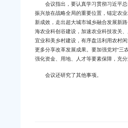
业农村委员会关于下达奉贤区2025年秋
关于核定奉贤区青村镇15-06
会议指出，要认真学习贯彻习近平总书
资金的通知
建设项目规划土地意见书的决定
振兴放在战略全局的重要位置，锚定农业
0:00
2026-07-17 00:00:00
新成效，走出超大城市城乡融合发展新路
海农业科创谷建设，加速农业科技攻关、
人民政府关于南桥镇贝港城中村野机港
上海市奉贤区人民政府关于同意
宜业和美乡村建设，有序盘活利用农村闲
南运河）河道建设工程等3个项目征地补
16E-06地块，规划运河中路以
批复
项目征地补偿安置方案的批复
更多分享改革发展成果。要加强党对“三
0:00
2026-05-25 00:00:00
强化资金、用地、人才等要素保障，充分
人民政府关于同意奉贤新城17单元岚园路
上海市奉贤区人民政府关于同意
会议还研究了其他事项。
环城北路）道路新建工程等2个项目征地
绿地及地下车库一期新建工程等
的批复
方案的批复
0:00
2026-06-10 00:00:00
人民政府关于同意奉贤新城22单元灵更路
奉贤区关于进一步促进就业创业
道-八字桥路）道路新建工程项目征地补
2026-06-09 00:00:00
批复