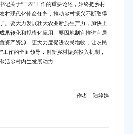
地块（城中村改造项目）
上海市奉贤区人民政府关于俞英同志免职的通知
记关于“三农”工作的重要论述，始终把乡村
2026-07-15 00:00:00
农村现代化使命任务，推动乡村振兴不断取得
子。要大力发展壮大农业新质生产力，加快上
上海市奉贤区人民政府关于彭忠新同志免职的通知
成果转化和规模化应用。要因地制宜推进宜居
土地储备（新城02单元
2026-05-15 00:00:00
置资产资源，更大力度促进农民增收，让农民
北，南桥路以西）等2个
农”工作的全面领导，创新乡村振兴投入机制，
上海市奉贤区人民政府关于钟荣华等同志职务任免
激活乡村内生发展动力。
知
2026-06-26 00:00:00
南桥镇贝港城中村公共
6个项目征地补偿安置
上海市奉贤区人民政府关于公布奉贤区区级文物保
作者：陆婷婷
位的通知
2026-07-29 00:00:00
工作的实施意见