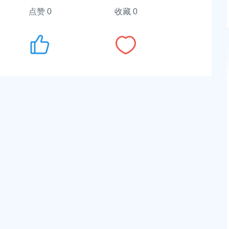
点赞
0
收藏 0
奉贤区南桥镇张翁庙村
奉贤区南桥镇九华路936号2楼