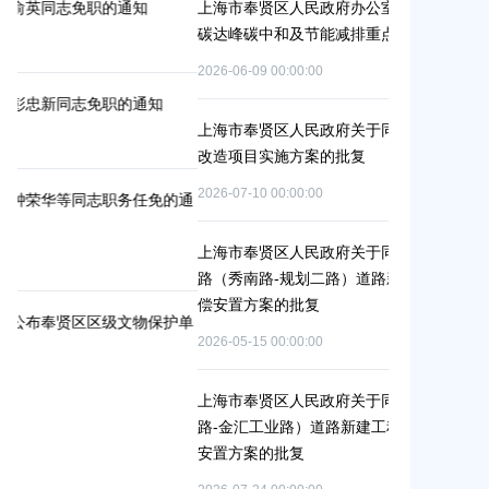
上海市奉贤区人民政府办公室关于印发《奉贤区2026年
上海市奉贤区
碳达峰碳中和及节能减排重点工作安排》的通知
冬种绿肥补
2026-06-09 00:00:00
2026-06-15 0
上海市奉贤区人民政府关于同意庄行镇冷江雨巷城中村
上海市奉贤
改造项目实施方案的批复
（人民村河
偿安置方案
2026-07-10 00:00:00
的通
2026-05-25 0
上海市奉贤区人民政府关于同意南桥镇贝港城中村运河
路（秀南路-规划二路）道路新建工程等2个项目征地补
上海市奉贤
偿安置方案的批复
（岚丰路-
护单
补偿安置方
2026-05-15 00:00:00
2026-06-23 0
上海市奉贤区人民政府关于同意金汇镇沿贤路（金斗
路-金汇工业路）道路新建工程项目等3个项目征地补偿
上海市奉贤
安置方案的批复
（东方美谷
偿安置方案