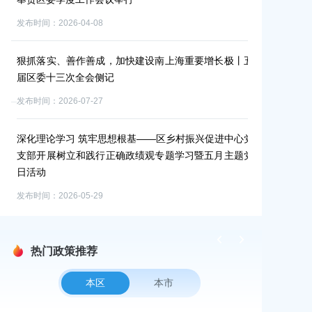
发布时间：2026-0
发布时间：2026-04-08
区领导以“四
狠抓落实、善作善成，加快建设南上海重要增长极丨五
发布时间：2026-0
届区委十三次全会侧记
发布时间：2026-07-27
区委常委会学
发布时间：2026-0
深化理论学习 筑牢思想根基——区乡村振兴促进中心党
支部开展树立和践行正确政绩观专题学习暨五月主题党
日活动
发布时间：2026-05-29
热门政策推荐
本区
本市