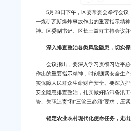
容
30
发布时间：2026-07-10
区
5月28日下午，区委常委会举行会议
域
直”方式调研庄行镇浦秀村、存古村
一煤矿瓦斯爆炸事故作出的重要指示精神
22
神。区委副书记、区长王益群主持会议并
贯彻习近平总书记重要讲话精神
深入排查整治各类风险隐患，切实保
05
会议指出，要深入学习贯彻习近平总书
作出的重要指示精神，时刻绷紧安全生产
实保障人民群众生命财产安全。要深入排
安全隐患排查整治，扎实做好防汛备汛工
管、失职追责”和“三管三必须”要求，压
锚定农业农村现代化使命任务，走出