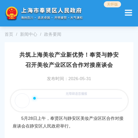
无
关怀版
障
碍
操
作
首页
新闻中心
政务要闻
说
明
跳
共筑上海美妆产业新优势！奉贤与静安
转
到
召开美妆产业区区合作对接座谈会
网
站
发布时间：2026-05-31
导
航
区
跳
转
到
5月28日上午，奉贤区与静安区美妆产业区区合作对接
主
要
座谈会在静安区人民政府举行。
内