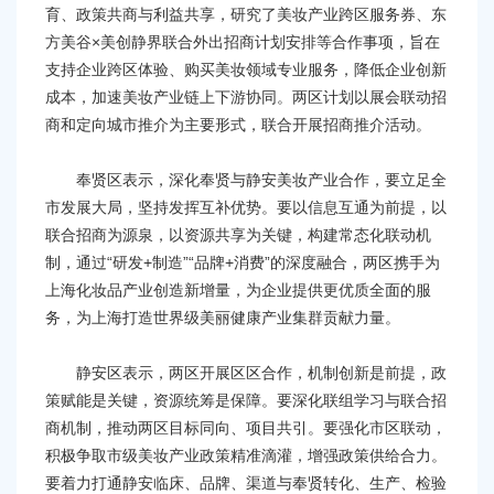
育、政策共商与利益共享，研究了美妆产业跨区服务券、东
方美谷×美创静界联合外出招商计划安排等合作事项，旨在
支持企业跨区体验、购买美妆领域专业服务，降低企业创新
成本，加速美妆产业链上下游协同。两区计划以展会联动招
商和定向城市推介为主要形式，联合开展招商推介活动。
奉贤区表示，深化奉贤与静安美妆产业合作，要立足全
市发展大局，坚持发挥互补优势。要以信息互通为前提，以
联合招商为源泉，以资源共享为关键，构建常态化联动机
制，通过“研发+制造”“品牌+消费”的深度融合，两区携手为
上海化妆品产业创造新增量，为企业提供更优质全面的服
务，为上海打造世界级美丽健康产业集群贡献力量。
静安区表示，两区开展区区合作，机制创新是前提，政
策赋能是关键，资源统筹是保障。要深化联组学习与联合招
商机制，推动两区目标同向、项目共引。要强化市区联动，
积极争取市级美妆产业政策精准滴灌，增强政策供给合力。
要着力打通静安临床、品牌、渠道与奉贤转化、生产、检验