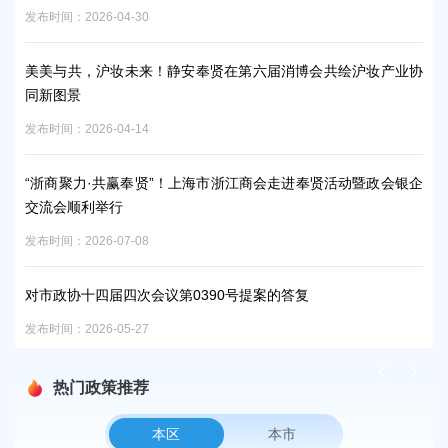
发布时间：2026-04-30
发布时
展精准
美美与共，沪妆未来！静安奉贤在第六届消博会共绘沪妆产业协
致
同新图景
发布时
发布时间：2026-04-14
重
“浙商聚力·共赢奉贤”！上海市浙江商会走进奉贤活动暨政会银企
发
交流会顺利举行
发布时
发布时间：2026-07-08
筑海内
对市政协十四届四次会议第0390号提案的答复
发布时间：2026-05-27
热门政策推荐
本区
本市