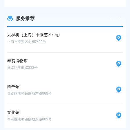
2026
服务推荐
九棵树（上海）未来艺术中心
九
上海市奉贤区树桓路99号
上海
奉贤博物馆
奉
奉贤区湖畔路333号
奉贤
图书馆
图
奉贤区南桥镇解放东路889号
奉贤
文化馆
文
奉贤区南桥镇解放东路889号
奉贤