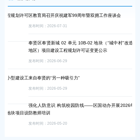
许可
区教育局召开庆祝建军99周年暨双拥工作座谈会
深
力
发布时间：2026-07-31
发布时
奉贤区奉贤新城 02 单元 10B-02 地块（“城中村”改造项目-贝港
地区）项目建设工程规划许可证变更公示
关
程
发布时间：2026-06-29
发布时
设工
来自奉贤的“另一种吸引力”
狠
发布时间：2026-05-29
三
发布时
强化人防意识 构筑校园防线——区国动办开展2026年奉贤区人
项目设
防教师培训
国
发布时间：2026-05-20
发布时