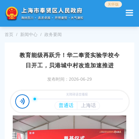
无
关怀版
障
碍
操
作
首页
新闻中心
政务要闻
说
明
跳
教育能级再跃升！华二奉贤实验学校今
转
到
日开工，贝港城中村改造加速推进
网
站
发布时间：2026-06-29
导
航
区
跳
转
到
主
要
内