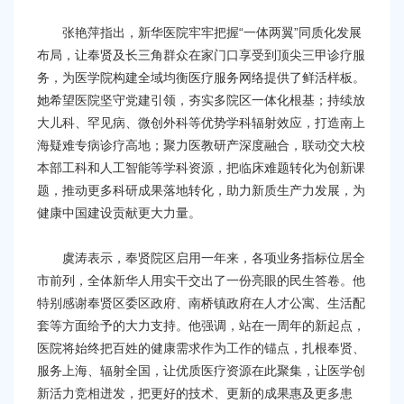
张艳萍指出，新华医院牢牢把握“一体两翼”同质化发展
布局，让奉贤及长三角群众在家门口享受到顶尖三甲诊疗服
务，为医学院构建全域均衡医疗服务网络提供了鲜活样板。
她希望医院坚守党建引领，夯实多院区一体化根基；持续放
大儿科、罕见病、微创外科等优势学科辐射效应，打造南上
海疑难专病诊疗高地；聚力医教研产深度融合，联动交大校
本部工科和人工智能等学科资源，把临床难题转化为创新课
题，推动更多科研成果落地转化，助力新质生产力发展，为
健康中国建设贡献更大力量。
虞涛表示，奉贤院区启用一年来，各项业务指标位居全
市前列，全体新华人用实干交出了一份亮眼的民生答卷。他
特别感谢奉贤区委区政府、南桥镇政府在人才公寓、生活配
套等方面给予的大力支持。他强调，站在一周年的新起点，
医院将始终把百姓的健康需求作为工作的锚点，扎根奉贤、
服务上海、辐射全国，让优质医疗资源在此聚集，让医学创
新活力竞相迸发，把更好的技术、更新的成果惠及更多患