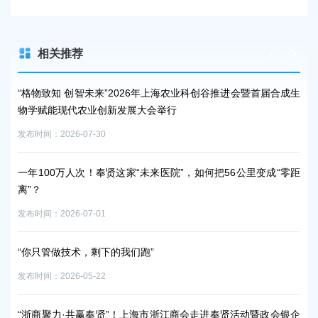
相关推荐
来”2026年上海农业科创谷推进会暨首届合成生
狠抓落实、善作善成，加快
创新发展大会举行
三次全会侧记
0
发布时间：2026-07-27
奉贤这家“未来医院”，如何把56公里变成“零距
让每个海归人才都有专属“接
发布时间：2026-05-19
1
确保市委全会精神在奉贤落
下的我们跑”
全会今日召开
2
发布时间：2026-07-27
贤”！上海市浙江商会走进奉贤活动暨政会银企
“智汇工程 青创聚贤”活动