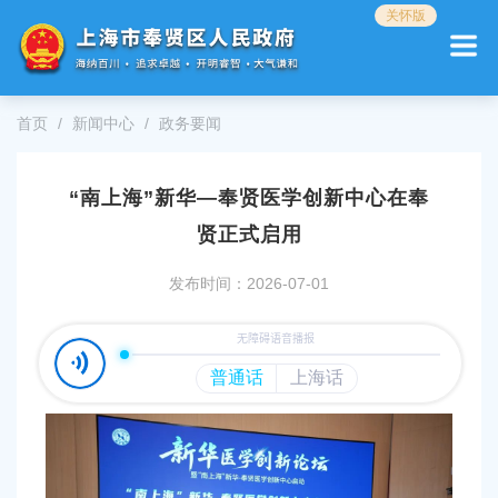
无
关怀版
障
碍
操
作
首页
新闻中心
政务要闻
说
明
跳
“南上海”新华—奉贤医学创新中心在奉
转
到
贤正式启用
网
站
发布时间：2026-07-01
导
航
区
跳
转
到
主
要
内