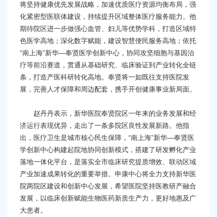
将坚持健康优先发展战略，加速优质医疗资源均衡布局，强
化紧密型医联体建设，持续提升区域整体医疗服务能力。他
期待院区进一步做强心血管、妇儿等优势学科，打造区域特
色医学高地；深化数字赋能，建设智慧便民服务高地；依托
“南上海”新华—奉贤医学创新中心，协同攻坚细胞与基因治
疗等前沿赛道，贯通从基础研究、临床验证到产业转化全链
条，打造产医科研转化高地。奉贤将一如既往支持医院发
展，完善人才保障和周边配套，携手开创健康事业新局面。
赵丹丹表示，新华医院奉贤院区一年来的业务发展和经
济运行表现优异，走出了一条多院区良性发展新路。他指
出，医疗卫生是城市核心民生保障，“南上海”新华—奉贤医
学创新中心构建起院地协同创新模式，搭建了研发孵化产业
落地一体化平台，是落实全市临床研究提质增效、联动区域
产业加速成果转化的重要举措。申康中心将全力支持新华医
院两院区建设和创新中心发展，希望医院坚持医教研产融合
发展，以临床创新赋能生物医药新质生产力，更好地惠及广
大患者。