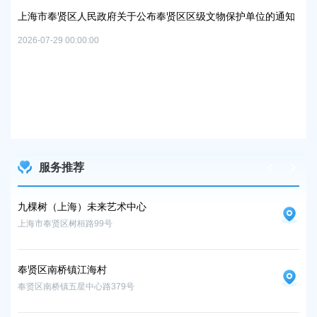
路-规划二路）道路新
人民政府关于公布奉贤区区级文物保护单位的通知
2026-05-15 00:00:00
0:00
上海市奉贤区人民政府
路）道路新建工程项目
2026-07-24 00:00:00
服务推荐
九棵树（上海）未来艺术中心
图
上海市奉贤区树桓路99号
奉贤
奉贤区南桥镇江海村
奉贤区南桥镇五星中心路379号