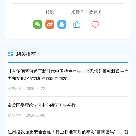
转发
点赞
0
收藏 0
相关推荐
报
【宣传阐释习近平新时代中国特色社会主义思想】推动新质生产
国
力和文化软实力相互赋能共同发展
发布时
发布时间：2026-05-22
头
奉贤区委理论学习中心组学习会举行
发布时
发布时间：2026-07-09
确
让网络数据更安全合规！行业标准背后的奉贤“营商密码”——智
全