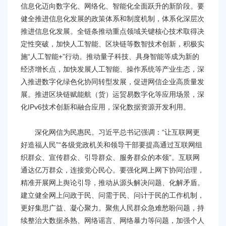
信息化迈向数字化、网络化、智能化全面跃升的新阶段。要
健全推进信息化发展的政策体系和制度机制，体系化深层次
推进信息化发展。全链条推动重点领域关键核心技术取得决
定性突破，加快人工智能、区块链等数智技术创新，积极实
施“人工智能+”行动。推动量子科技、具身智能等成为新的
经济增长点，加快发展人工智能、操作系统等产业生态，深
入推进数字化绿色化协同转型发展，促进网信企业高质量发
展。推进区块链赋能航（货）运贸易数字化等应用场景，深
化IPv6技术创新和融合应用，深化数据资源开发利用。
深化网信为民惠民。习近平总书记强调：“让互联网更
好造福人民”“各级党政机关和领导干部要提高通过互联网组
织群众、宣传群众、引导群众、服务群众的本领”。互联网
通达亿万群众，连接党心民心。要强化网上网下协同治理，
精准开展网上舆论引导，推动从源头解决问题、化解矛盾。
建立健全网上问政于民、问需于民、问计于民的工作机制，
更好集思广益、凝心聚力。聚焦人民群众急难愁盼问题，持
续整治大数据杀熟、网络谣言、网络暴力等问题，加强个人