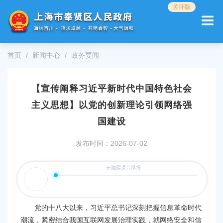
无
关怀版
障
碍
操
作
首页
新闻中心
政务要闻
说
明
跳
【宣传阐释习近平新时代中国特色社会
转
到
主义思想】以党的创新理论引领网络强
网
站
国建设
导
航
发布时间：2026-07-02
区
跳
转
到
主
要
党的十八大以来，习近平总书记深刻把握信息革命时代
内
潮流，紧密结合我国互联网发展治理实践，就网络安全和信