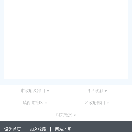
奉
奉贤
奉
奉贤
奉
奉贤
市政府及部门
各区政府
镇街道社区
区政府部门
相关链接
设为首页
加入收藏
网站地图