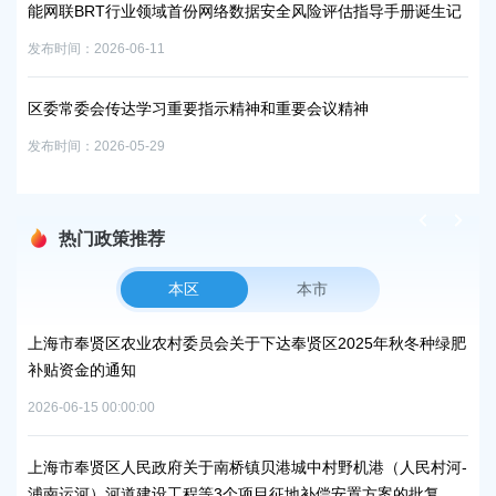
能网联BRT行业领域首份网络数据安全风险评估指导手册诞生记
发布时
发布时间：2026-06-11
区委常委会传达学习重要指示精神和重要会议精神
发布时间：2026-05-29
热门政策推荐
本区
本市
峰碳
上海市奉贤区农业农村委员会关于下达奉贤区2025年秋冬种绿肥
关
补贴资金的通知
规
2026-06-15 00:00:00
2026
项目
上海市奉贤区人民政府关于南桥镇贝港城中村野机港（人民村河-
上海
浦南运河）河道建设工程等3个项目征地补偿安置方案的批复
块