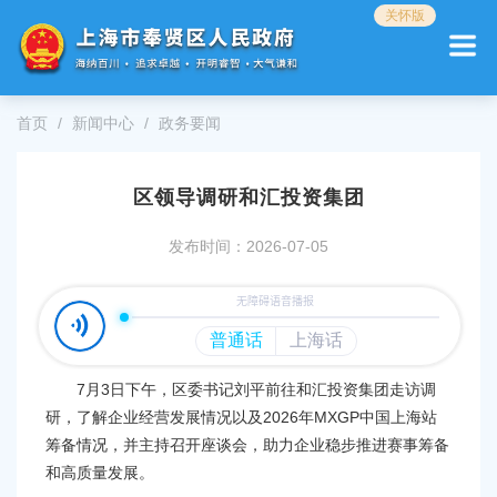
无
关怀版
障
碍
操
作
首页
新闻中心
政务要闻
说
明
跳
区领导调研和汇投资集团
转
到
网
发布时间：2026-07-05
站
导
航
区
跳
转
7月3日下午，区委书记刘平前往和汇投资集团走访调
到
研，了解企业经营发展情况以及2026年MXGP中国上海站
主
筹备情况，并主持召开座谈会，助力企业稳步推进赛事筹备
要
和高质量发展。
内