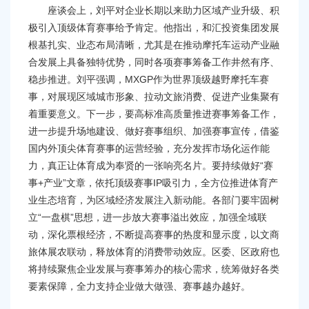
座谈会上，刘平对企业长期以来助力区域产业升级、积
极引入顶级体育赛事给予肯定。他指出，和汇投资集团发展
根基扎实、业态布局清晰，尤其是在推动摩托车运动产业融
合发展上具备独特优势，同时各项赛事筹备工作井然有序、
稳步推进。刘平强调，MXGP作为世界顶级越野摩托车赛
事，对展现区域城市形象、拉动文旅消费、促进产业集聚有
着重要意义。下一步，要高标准高质量推进赛事筹备工作，
进一步提升场地建设、做好赛事组织、加强赛事宣传，借鉴
国内外顶尖体育赛事的运营经验，充分发挥市场化运作能
力，真正让体育成为奉贤的一张响亮名片。要持续做好“赛
事+产业”文章，依托顶级赛事IP吸引力，全方位推进体育产
业生态培育，为区域经济发展注入新动能。各部门要牢固树
立“一盘棋”思想，进一步放大赛事溢出效应，加强全域联
动，深化票根经济，不断提高赛事的热度和显示度，以文商
旅体展农联动，释放体育的消费带动效应。区委、区政府也
将持续聚焦企业发展与赛事筹办的核心需求，统筹做好各类
要素保障，全力支持企业做大做强、赛事越办越好。