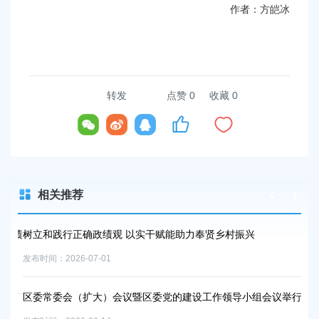
作者：方皑冰
转发
点赞
0
收藏 0
相关推荐
政绩
树立和践行正确政绩观 以实干赋能助力奉贤乡村振兴
区
发布时间：2026-07-01
发布时
区委常委会（扩大）会议暨区委党的建设工作领导小组会议举行
区
政