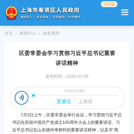
无
关怀版
障
碍
操
作
首页
新闻中心
政务要闻
说
明
跳
区委常委会学习贯彻习近平总书记重要
转
到
讲话精神
网
站
发布时间：2026-07-05
导
航
区
跳
转
到
7月3日上午，区委常委会举行会议，学习贯彻习近平总
主
要
书记在庆祝中国共产党成立105周年大会上的重要讲话、习
内
近平总书记在山东德州考察时的重要讲话精神，以及市“两