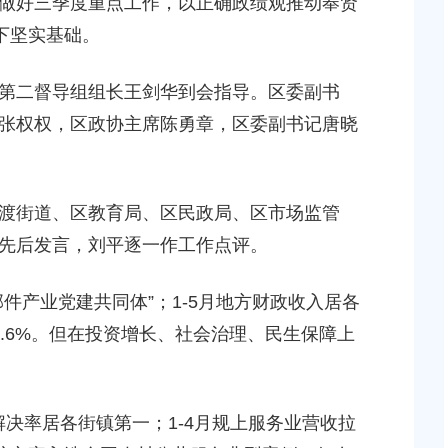
做好三季度重点工作，以正确政绩观推动奉贤
2026-05-08 00:00:00
下坚实基础。
上海市奉贤区人民政府关于俞英同志免职的通知
二督导组组长王剑华到会指导。区委副书
块（城中村改造项目）
2026-07-15 00:00:00
张权权，区政协主席陈勇章，区委副书记唐晓
上海市奉贤区人民政府关于彭忠新同志免职的通知
2026-05-15 00:00:00
地储备（新城02单元
街道、区教育局、区民政局、区市场监管
，南桥路以西）等2个
先后发言，刘平逐一作工作点评。
上海市奉贤区人民政府关于钟荣华等同志职务任免的
知
产业党建共同体”；1-5月地方财政收入居各
2026-06-26 00:00:00
.6%。但在投资增长、社会治理、民生保障上
桥镇贝港城中村公共
个项目征地补偿安置
解决率居各街镇第一；1-4月规上服务业营收拉