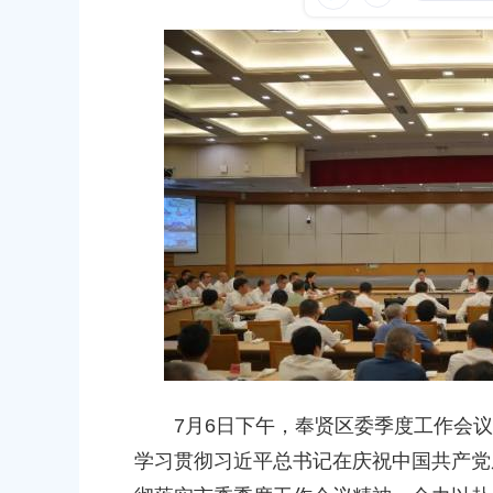
容
发布时间：2026-06-26
区
域
深化理论学习 筑牢思想根基——
支部开展树立和践行正确政绩观专
日活动
发布时间：2026-05-29
上海市奉贤区第六届人民代表大会
发布时间：2026-07-30
7月6日下午，奉贤区委季度工作会议
民政府关于同意金汇镇沿贤路（金斗
上海市奉贤区人民政府关于同意奉
学习贯彻习近平总书记在庆祝中国共产党
道路新建工程项目等3个项目征地补偿
（东方美谷大道-八字桥路）道路