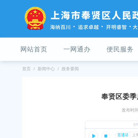
无
障
碍
操
作
说
明
网站首页
一网通办
便民服务
跳
转
到
网
首页
新闻中心
政务要闻
站
导
航
区
奉贤区委季
跳
奉贤区柘林镇人民政府工作报告（202
转
发布时间：
到
发布时间：2026-07-10
主
要
区委理论学习中心组（扩大）学习
内