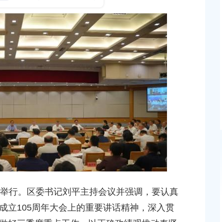
发布时间：2026-06-09
区乡村振兴促进中心党
题学习暨五月主题党
狠抓落实、善作善成，加快建设南上海重要增长极
届区委十三次全会侧记
发布时间：2026-07-27
第十次会议开幕
举行。区委书记刘平主持会议并强调，要认真
贤新城22单元灵更路
上海市奉贤区人民政府关于王清平等同志职务任免的
成立105周年大会上的重要讲话精神，深入贯
新建工程项目征地补
知