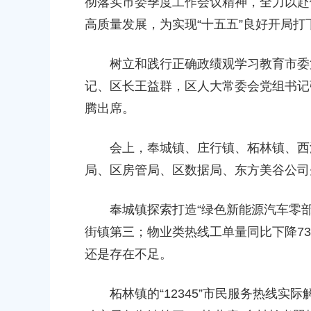
彻落实市委季度工作会议精神，全力以赴
偿安置方案的批复
高质量发展，为实现“十五五”良好开局打
00
2026-06-10 00:00:00
树立和践行正确政绩观学习教育市委第
农村委员会关于下达奉贤区2025年秋
关于核定奉贤区青村镇15-06地
金的通知
建设项目规划土地意见书的决定
记、区长王益群，区人大常委会党组书记
00
腾出席。
2026-07-17 00:00:00
民政府关于南桥镇贝港城中村野机港
上海市奉贤区人民政府关于同意土
会上，奉城镇、庄行镇、柘林镇、西渡
运河）河道建设工程等3个项目征地补
16E-06地块，规划运河中路以北
局、区房管局、区数据局、东方美谷公司
复
项目征地补偿安置方案的批复
00
2026-05-25 00:00:00
奉城镇探索打造“绿色新能源汽车零部件
街镇第三；物业类热线工单量同比下降73
民政府关于同意奉贤新城17单元岚园路
上海市奉贤区人民政府关于同意南
还是存在不足。
城北路）道路新建工程等2个项目征地
绿地及地下车库一期新建工程等6
批复
方案的批复
柘林镇的“12345”市民服务热线实际
00
2026-06-10 00:00:00