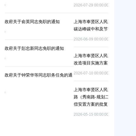
安置方案的批
2026-07-29 00:00:00
2026-07-24 00:0
上海市奉贤区人民政府办公室关于印发《奉贤区2026年
碳达峰碳中和及节能减排重点工作安排》的通知
上海市奉贤区农
冬种绿肥补贴
2026-06-09 00:00:00
2026-06-15 00:0
上海市奉贤区人民政府关于同意庄行镇冷江雨巷城中村
改造项目实施方案的批复
上海市奉贤区
（人民村河-
2026-07-10 00:00:00
通
偿安置方案的
2026-05-25 00:0
上海市奉贤区人民政府关于同意南桥镇贝港城中村运河
路（秀南路-规划二路）道路新建工程等2个项目征地补
偿安置方案的批复
上海市奉贤区
（岚丰路-规
2026-05-15 00:00:00
补偿安置方案
2026-06-23 00:0