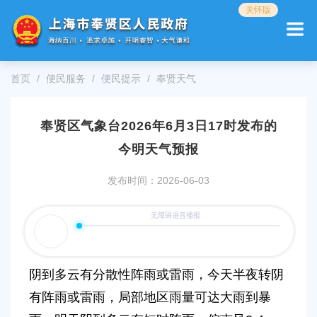
无
关怀版
障
碍
操
作
首页
便民服务
便民提示
奉贤天气
说
明
跳
奉贤区气象台2026年6月3日17时发布的
转
到
今明天气预报
网
站
发布时间：2026-06-03
导
航
区
跳
转
到
阴到多云有分散性阵雨或雷雨，今天半夜转阴
主
要
有阵雨或雷雨，局部地区雨量可达大雨到暴
内