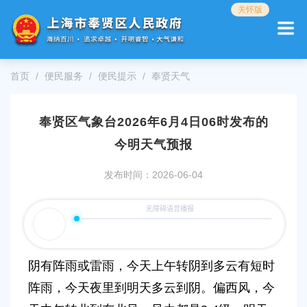
无
关怀版
障
碍
操
作
首页
便民服务
便民提示
奉贤天气
说
明
跳
奉贤区气象台2026年6月4日06时发布的
转
到
今明天气预报
网
站
发布时间：2026-06-04
导
航
区
跳
转
到
阴有阵雨或雷雨，今天上午转阴到多云有短时
主
要
阵雨，今天夜里到明天多云到阴。偏西风，今
内