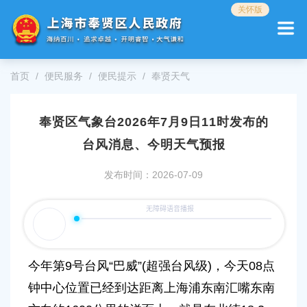
无
关怀版
障
碍
操
作
首页
便民服务
便民提示
奉贤天气
说
明
跳
奉贤区气象台2026年7月9日11时发布的
转
到
台风消息、今明天气预报
网
站
发布时间：2026-07-09
导
航
区
跳
转
到
今年第9号台风“巴威”(超强台风级)，今天08点
主
要
钟中心位置已经到达距离上海浦东南汇嘴东南
内