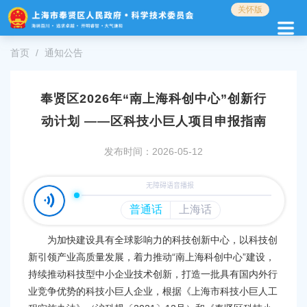
无
关怀版
障
碍
操
首页
通知公告
作
说
明
奉贤区2026年“南上海科创中心”创新行
跳
动计划 ——区科技小巨人项目申报指南
转
到
网
发布时间：2026-05-12
站
导
航
区
跳
转
为加快建设具有全球影响力的科技创新中心，以科技创
到
新引领产业高质量发展，着力推动“南上海科创中心”建设，
主
持续推动科技型中小企业技术创新，打造一批具有国内外行
要
业竞争优势的科技小巨人企业，根据《上海市科技小巨人工
内