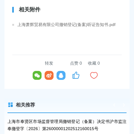
相关附件
上海萧辉贸易有限公司撤销登记(备案)听证告知书.pdf
转发
点赞
0
收藏 0
相关推荐
监注
上海市奉贤区市场监督管理局撤销登记（备案）决定书沪市监注
上
奉撤登字〔2026〕第26000001202512160015号
奉撤