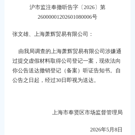
容
沪
市监
注奉撤
听告字〔
202
6
〕第
区
域
26000001202601080006
号
张文雄
、
上海萧辉贸易有限公司：
由我局调查的上海萧辉贸易有限公司涉嫌通
过提交虚假材料取得公司登记一案，现依法向
你公告送达撤销
登记（备案）听证
告知书。自
公告之日起，经过
30日即视为送达。
上海市奉贤区市场监督管理局
202
6
年
5
月
8
日