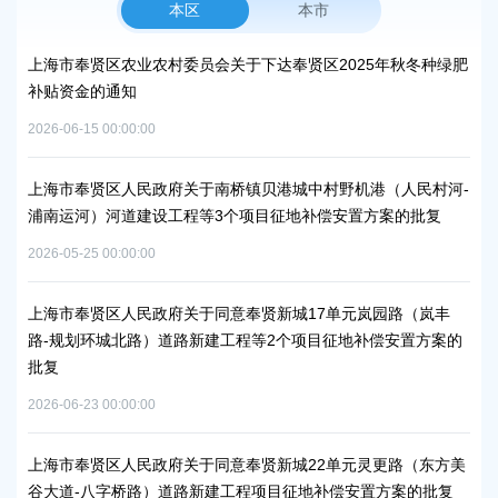
本区
本市
峰碳
上海市奉贤区农业农村委员会关于下达奉贤区2025年秋冬种绿肥
关
补贴资金的通知
规
2026-06-15 00:00:00
2026
项目
上海市奉贤区人民政府关于南桥镇贝港城中村野机港（人民村河-
上海
浦南运河）河道建设工程等3个项目征地补偿安置方案的批复
块
方
2026-05-25 00:00:00
2026
秀南
上海市奉贤区人民政府关于同意奉贤新城17单元岚园路（岚丰
批复
路-规划环城北路）道路新建工程等2个项目征地补偿安置方案的
上
批复
下
2026-06-23 00:00:00
2026
工业
上海市奉贤区人民政府关于同意奉贤新城22单元灵更路（东方美
奉
谷大道-八字桥路）道路新建工程项目征地补偿安置方案的批复