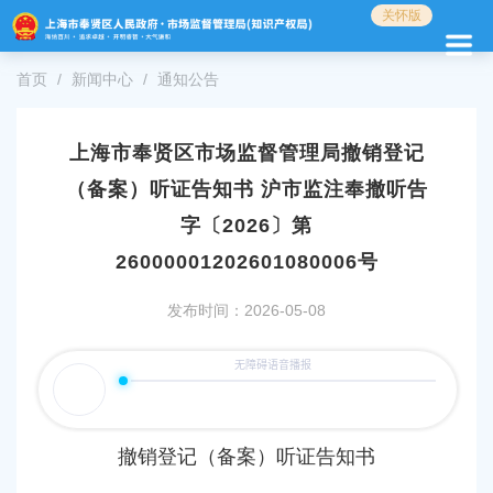
无
关怀版
障
碍
首页
新闻中心
通知公告
操
作
说
明
上海市奉贤区市场监督管理局撤销登记
跳
（备案）听证告知书 沪市监注奉撤听告
转
到
字〔2026〕第
网
26000001202601080006号
站
导
发布时间：2026-05-08
航
区
跳
转
到
主
要
撤销
登记（备案）听证
告知书
内