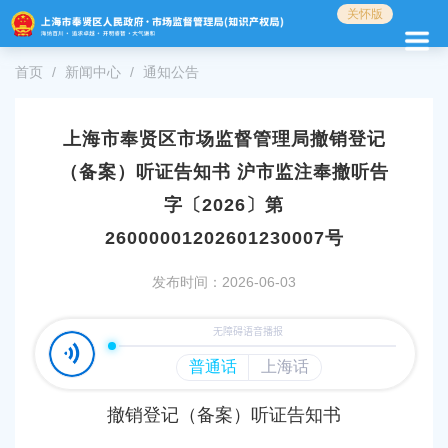
无
关怀版
障
碍
首页
新闻中心
通知公告
操
作
说
明
上海市奉贤区市场监督管理局撤销登记
跳
（备案）听证告知书 沪市监注奉撤听告
转
到
字〔2026〕第
网
26000001202601230007号
站
导
发布时间：2026-06-03
航
区
跳
转
到
主
要
撤销
登记（备案）听证
告知书
内