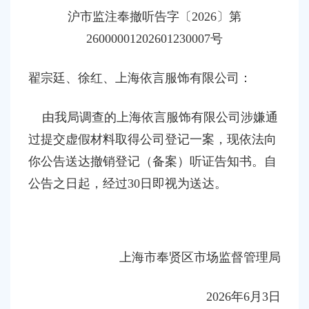
容
沪
市监
注奉撤
听告字〔
202
6
〕第
区
域
26000001202601230007
号
翟宗廷、徐红
、
上海依言服饰有限公司：
由我局调查的上海依言服饰有限公司涉嫌通
过提交虚假材料取得公司登记一案，现依法向
你公告送达撤销
登记（备案）听证
告知书。自
公告之日起，经过
30日即视为送达。
上海市奉贤区市场监督管理局
202
6
年
6
月
3
日