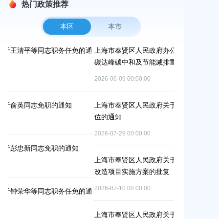
热门政策推荐
本区
本市
免的通
上海市奉贤区人民政府办公室关于印发《奉贤区2026年
上海市奉
碳达峰碳中和及节能减排重点工作安排》的通知
路-金汇
安置方案
2026-06-09 00:00:00
2026-07-24
上海市奉贤区人民政府关于公布奉贤区区级文物保护单
位的通知
上海市奉
冬种绿肥
2026-07-29 00:00:00
2026-06-15
知
上海市奉贤区人民政府关于同意庄行镇冷江雨巷城中村
改造项目实施方案的批复
上海市奉
（人民村
2026-07-10 00:00:00
免的通
偿安置方
2026-05-25
上海市奉贤区人民政府关于同意南桥镇贝港城中村运河