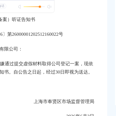
登记（备案）决定书
上海市奉贤区市场监督管理局撤销登记（备案）决
2026〕第
沪市监注奉撤登字〔2026〕
26000001202508140003号
备案）听证
告知书
发布时间：2026-06-02
2
6
〕第
26000001202512160022
号
登记（备案）决定书
上海市奉贤区市场监督管理局撤销登记（备案）决
2026〕第
沪市监注奉撤登字〔2026〕
有限公司：
26000001202509280024号
发布时间：2026-04-14
嫌通过提交虚假材料取得公司登记一案，现依
知书。自公告之日起，经过
30日即视为送达。
登记（备案）听证告
80202600010号
上海市奉贤区市场监督管理局