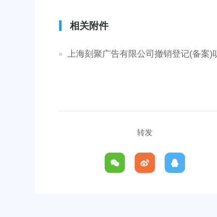
相关附件
区人民政府关于同意金汇镇沿贤路（金斗
上海市奉贤区人民政府关于同
上海刻聚广告有限公司撤销登记(备案)听
业路）道路新建工程项目等3个项目征地补偿
（东方美谷大道-八字桥路）
批复
偿安置方案的批复
:00:00
2026-06-10 00:00:00
农业农村委员会关于下达奉贤区2025年秋
关于核定奉贤区青村镇15-0
贴资金的通知
建设项目规划土地意见书的决
转发
:00:00
2026-07-17 00:00:00
区人民政府关于南桥镇贝港城中村野机港
上海市奉贤区人民政府关于同
-浦南运河）河道建设工程等3个项目征地补
16E-06地块，规划运河中路
的批复
项目征地补偿安置方案的批复
:00:00
2026-05-25 00:00:00