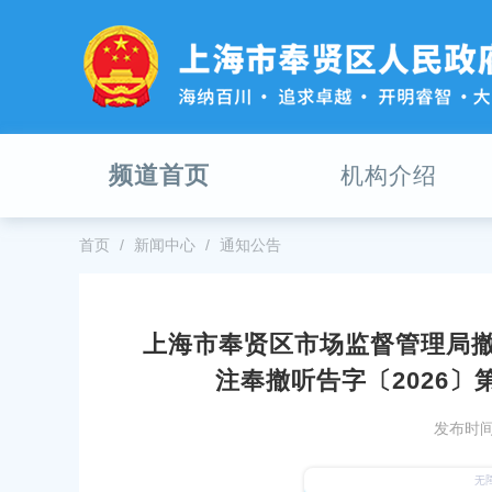
无
障
碍
操
作
说
明
频道首页
机构介绍
跳
转
到
网
首页
新闻中心
通知公告
站
导
航
区
上海市奉贤区市场监督管理局撤
跳
上海市奉贤区市场监督管理局撤销
注奉撤听告字〔2026〕第26
转
沪市监注奉撤登字〔
到
26000001202511110028号
主
发布时间：
要
发布时间：2026-07-28
内