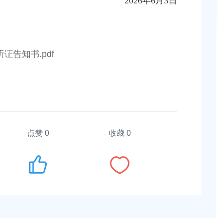
202
6
年
6
月
3
日
意奉贤新城22单元灵更路
上海市奉贤区人民政府关于王清平等同志职务任
证告知书.pdf
道路新建工程项目征地补
知
2026-05-08 00:00:00
上海市奉贤区人民政府关于俞英同志免职的通知
6地块（城中村改造项目）
2026-07-15 00:00:00
定
点赞
0
收藏 0
上海市奉贤区人民政府关于彭忠新同志免职的通
2026-05-15 00:00:00
意土地储备（新城02单元
以北，南桥路以西）等2个
上海市奉贤区人民政府关于钟荣华等同志职务任
知