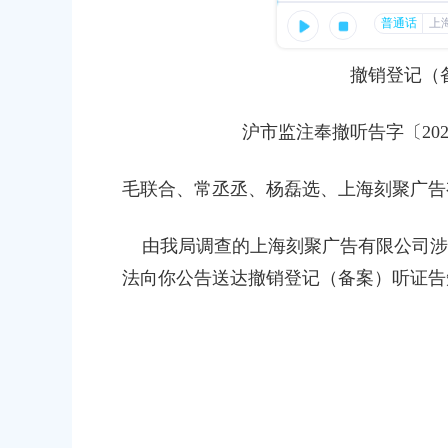
容
上海市奉贤区市场监督管理局撤销
区
域
沪市监注奉撤登字〔
26000001202511110029号
撤销
登记（
发布时间：2026-05-28
沪
市监
注奉撤
听告字〔
20
上海市奉贤区市场监督管理局撤销
沪市监注奉撤登字〔
毛联合、常丞丞、杨磊选
、
上海刻聚广告
26000001202601130021号
发布时间：2026-04-29
由我局调查的上海刻聚广告有限公司涉
法向你公告送达撤销
登记（备案）听证
告
上海市奉贤区市场监督管理局撤销
知书沪市监注奉撤听告字〔2026〕第1
发布时间：2026-05-07