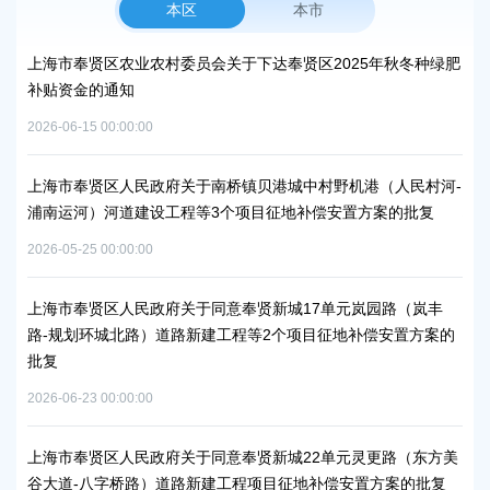
本区
本市
峰碳
上海市奉贤区农业农村委员会关于下达奉贤区2025年秋冬种绿肥
关
补贴资金的通知
规
2026-06-15 00:00:00
2026
项目
上海市奉贤区人民政府关于南桥镇贝港城中村野机港（人民村河-
上海
浦南运河）河道建设工程等3个项目征地补偿安置方案的批复
块
方
2026-05-25 00:00:00
2026
秀南
上海市奉贤区人民政府关于同意奉贤新城17单元岚园路（岚丰
批复
路-规划环城北路）道路新建工程等2个项目征地补偿安置方案的
上
批复
下
2026-06-23 00:00:00
2026
工业
上海市奉贤区人民政府关于同意奉贤新城22单元灵更路（东方美
奉
谷大道-八字桥路）道路新建工程项目征地补偿安置方案的批复