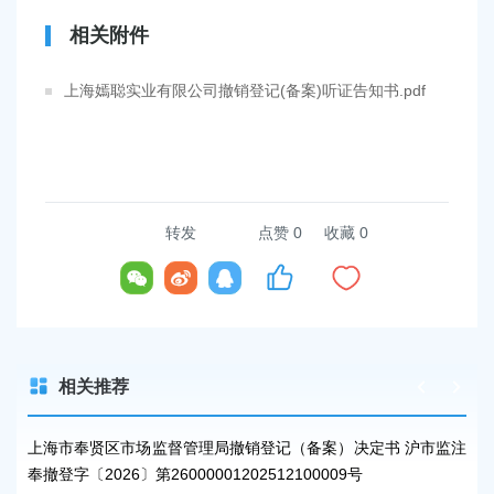
相关附件
上海嫣聪实业有限公司撤销登记(备案)听证告知书.pdf
转发
点赞
0
收藏 0
相关推荐
监注
上海市奉贤区市场监督管理局撤销登记（备案）决定书 沪市监注
上
奉撤登字〔2026〕第26000001202512100009号
奉撤