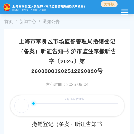
无
关怀版
障
碍
首页
新闻中心
通知公告
操
作
说
明
上海市奉贤区市场监督管理局撤销登记
跳
（备案）听证告知书 沪市监注奉撤听告
转
到
字〔2026〕第
网
26000001202512220020号
站
导
发布时间：2026-06-04
航
区
跳
转
到
主
要
撤销
登记（备案）听证
告知书
内