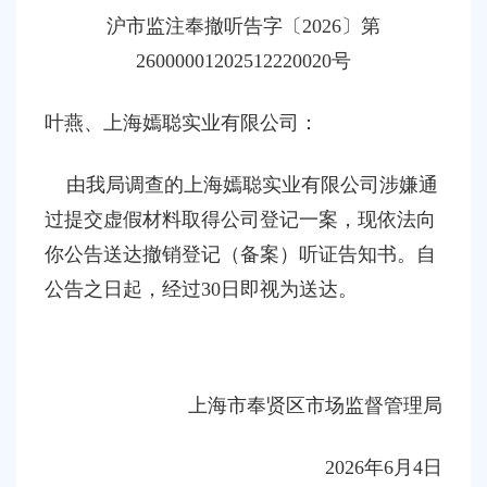
容
沪
市监
注奉撤
听告字〔
202
6
〕第
区
域
26000001202512220020
号
叶燕
、
上海嫣聪实业有限公司：
由我局调查的上海嫣聪实业有限公司涉嫌通
过提交虚假材料取得公司登记一案，现依法向
你公告送达撤销
登记（备案）听证
告知书。自
公告之日起，经过
30日即视为送达。
上海市奉贤区市场监督管理局
202
6
年
6
月
4
日