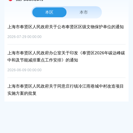
本区
本市
上海市奉贤区人民政府关于公布奉贤区区级文物保护单位的通知
上
路
2026-07-29 00:00:00
2026
上海市奉贤区人民政府办公室关于印发《奉贤区2026年碳达峰碳
中和及节能减排重点工作安排》的通知
上
补
2026-06-09 00:00:00
2026
上海市奉贤区人民政府关于同意庄行镇冷江雨巷城中村改造项目
实施方案的批复
上
浦
2026-07-10 00:00:00
2026
上海市奉贤区人民政府关于同意南桥镇贝港城中村运河路（秀南
路-规划二路）道路新建工程等2个项目征地补偿安置方案的批复
上