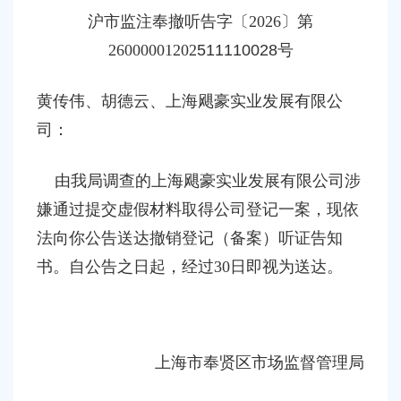
容
沪
市监
注奉撤
听告字〔
202
6
〕第
区
域
26000001202
511110028
号
黄传伟、胡德云
、
上海飓豪实业发展有限公
司：
由我局调查的上海飓豪实业发展有限公司涉
嫌通过提交虚假材料取得公司登记一案，现依
法向你公告送达撤销
登记（备案）听证
告知
书。自公告之日起，经过
30日即视为送达。
上海市奉贤区市场监督管理局