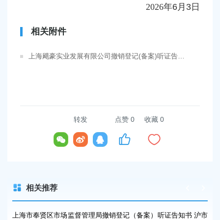
202
6
年
6
月
3
日
相关附件
上海飓豪实业发展有限公司撤销登记(备案)听证告知书.pdf
转发
点赞
0
收藏 0
相关推荐
监注
上海市奉贤区市场监督管理局撤销登记（备案）听证告知书 沪市
上