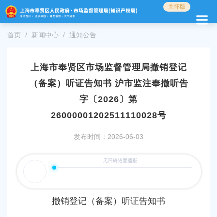
无
关怀版
障
碍
首页
新闻中心
通知公告
操
作
说
明
上海市奉贤区市场监督管理局撤销登记
跳
（备案）听证告知书 沪市监注奉撤听告
转
到
字〔2026〕第
网
26000001202511110028号
站
导
发布时间：2026-06-03
航
区
跳
转
到
主
要
撤销
登记（备案）听证
告知书
内