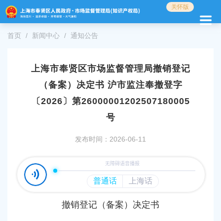
无
关怀版
障
碍
首页
新闻中心
通知公告
操
作
说
明
上海市奉贤区市场监督管理局撤销登记
跳
（备案）决定书 沪市监注奉撤登字
转
到
〔2026〕第26000001202507180005
网
号
站
导
发布时间：2026-06-11
航
区
跳
转
到
主
要
撤销
登记（备案）
决定书
内