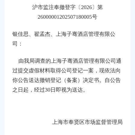
容
沪市监注奉撤登字
〔
20
26
〕第
区
域
26000001202507180005
号
银佳思、翟孟杰
、
上海子骞酒店管理有限公
司：
由我局调查的上海子骞酒店管理有限公司通
过提交虚假材料取得公司登记一案，现依法向
你公告送达撤销登记（备案）决定书。自公告
之日起，经过
30日即视为送达。
上海市奉贤区市场监督管理局