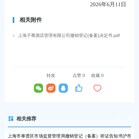
202
6
年
6
月
1
1日
相关附件
上海子骞酒店管理有限公司撤销登记(备案)决定书.pdf
转发
点赞
0
收藏 0
相关推荐
监注
上海市奉贤区市场监督管理局撤销登记（备案）听证告知书沪市
上