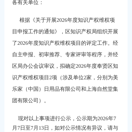
容
各有关单位：
区
域
根据《关于开展
2026
年度知识产权维权项
目申报工作的通知》，区知识产权局组织开展
了
2026
年度知识产权维权项目的评定工作。经
自主申报、初审推荐、专家评审等程序，并经
区局办公会议审议，拟确定
2026
年度奉贤区知
识产权维权项目
2
项（涉及单位
2
家，分别为
美
乐家（中国）日用品有限公司
和
上海自然堂集
团有限公司
）。
现对以上事项进行公示，公示期为
2026
年
7
月
7
日至
7
月
13
日，如对公示情况有异议，请与