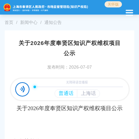
无
关怀版
障
碍
首页
新闻中心
通知公告
操
作
说
明
关于2026年度奉贤区知识产权维权项目
跳
公示
转
到
发布时间：2026-07-07
网
站
导
航
区
跳
转
关于2026年度奉贤区知识产权维权项目公示
到
主
要
内