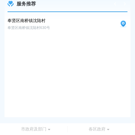
服务推荐
奉贤区南桥镇沈陆村
上
奉贤区南桥镇沈陆村630号
上海
上
上海
上
上海
奉
奉贤
市政府及部门
各区政府