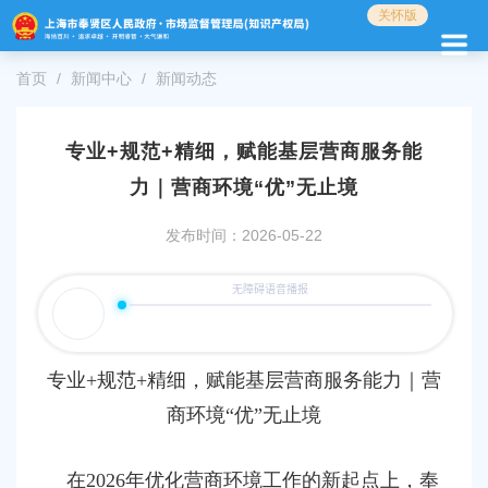
无
关怀版
障
碍
首页
新闻中心
新闻动态
操
作
说
明
专业+规范+精细，赋能基层营商服务能
跳
力｜营商环境“优”无止境
转
到
发布时间：2026-05-22
网
站
导
航
区
跳
转
专业+规范+精细，赋能基层营商服务能力｜营
到
商环境“优”无止境
主
要
内
在2026年优化营商环境工作的新起点上，奉