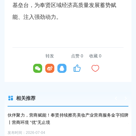
基垒台，为奉贤区域经济高质量发展蓄势赋
能、注入强劲动力。
转发
点赞
0
收藏 0
相关推荐
系列
伙伴聚力，营商赋能！奉贤持续擦亮美妆产业营商服务金字招牌
上海
丨营商环境 “优”无止境
心
发布时间：2026-07-04
发布时