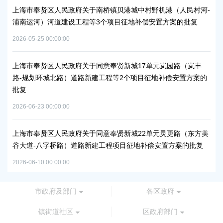
项目
上海市奉贤区人民政府关于南桥镇贝港城中村野机港（人民村河-
上海
浦南运河）河道建设工程等3个项目征地补偿安置方案的批复
块
方
2026-05-25 00:00:00
2026
秀南
上海市奉贤区人民政府关于同意奉贤新城17单元岚园路（岚丰
批复
路-规划环城北路）道路新建工程等2个项目征地补偿安置方案的
上
批复
下
2026-06-23 00:00:00
2026
工业
上海市奉贤区人民政府关于同意奉贤新城22单元灵更路（东方美
奉
谷大道-八字桥路）道路新建工程项目征地补偿安置方案的批复
2026
2026-06-10 00:00:00
市政府及部门
各区政府
镇街道社区
区政府部门