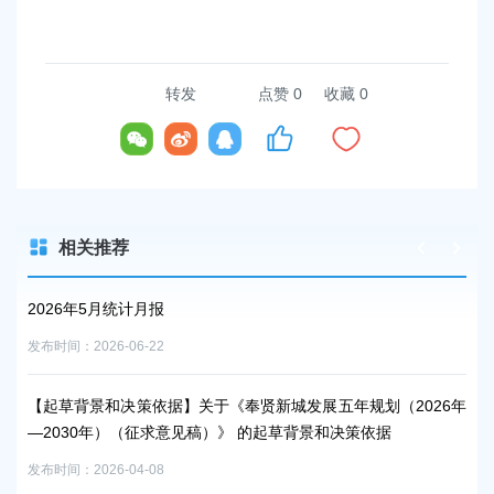
容
区
域
转发
点赞
0
收藏 0
相关推荐
性文
2026年5月统计月报
【
力
发布时间：2026-06-22
发布时
【起草背景和决策依据】关于《奉贤新城发展五年规划（2026年
—2030年）（征求意见稿）》 的起草背景和决策依据
征集
求
发布时间：2026-04-08