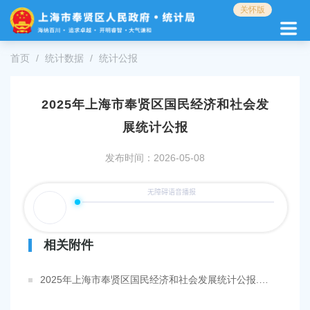
无
关怀版
障
碍
操
首页
统计数据
统计公报
作
说
明
2025年上海市奉贤区国民经济和社会发
跳
转
展统计公报
到
网
发布时间：2026-05-08
站
导
航
区
跳
转
相关附件
到
主
2025年上海市奉贤区国民经济和社会发展统计公报.pdf
要
内