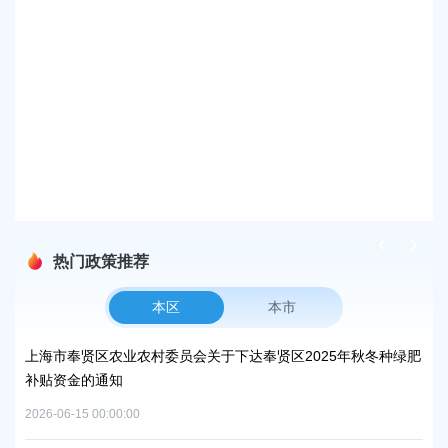
发布时
议丨
一
丨策
发布时
2
发布时
热门政策推荐
本区
本市
峰碳
上海市奉贤区农业农村委员会关于下达奉贤区2025年秋冬种绿肥
关
补贴资金的通知
规
2026-06-15 00:00:00
2026