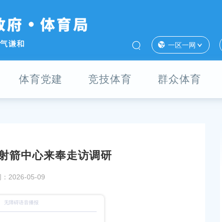
一区一网
体育党建
竞技体育
群众体育
射箭中心来奉走访调研
合会会长孙建平一行
【区级新闻】上海市红十字会领导来奉调研社区
2026-05-09
工作
发布时间：2026-04-03
”
来自奉贤的“另一种吸引力”