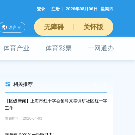
登录
注册
2026年08月06日
星期四
无障碍
关怀版
语言
体育产业
体育彩票
一网通办
相关推荐
红十字
市教委领导调研奉贤教育工作
奉贤区奉贤新
目-贝港
发布时间：2026-03-13
发布时间：202
上海市奉贤区建设和管理委员会关于印发《2026年奉贤
区重大工程项目建设计划》的通知
关于印发