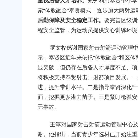
重视后备人才培养
。
充分利用奉贤中小学
2026-06-23 00:00:00
索“体教融合”奉贤模式，逐步加大两射
后勤保障及安全稳定工作
。
要完善区级训
程安全监管，为运动员提供安心训练环境
九棵树（上海）未来艺术中心
罗文桦感谢国家射击射箭运动管理中心
上海市奉贤区树桓路99号
示，奉贤区近年来依托“体教融合”和区
显突破，但仍存在后备人才厚度不足、项
奉贤区南桥镇江海村
将积极支持奉贤射击、射箭项目发展。一
奉贤区南桥镇五星中心路379号
进，提升带训水平。二是指导奉贤深化“
面，挖掘更多潜力苗子。三是紧盯枪弹安
奉贤博物馆
奉贤区湖畔路333号
无事故。
王淳对国家射击射箭运动管理中心及市
奉贤区南桥镇沈陆村
奉贤区南桥镇沈陆村630号
谢。他指出，当前青少年选材已开始注重