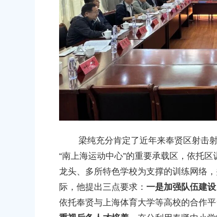
路-金汇工业路）道路新建工程项目
安置方案的批复
2026-07-24 00:00:00
上海市奉贤区农业农村委员会关于下
冬种绿肥补贴资金的通知
2026-06-15 00:00:00
上海市奉贤区人民政府关于南桥镇
（人民村河-浦南运河）河道建设工
偿安置方案的批复
梁纯充分肯定了近年来奉贤区射击射箭
2026-05-25 00:00:00
“南上海运动中心”的重要承载区，依托
龙头、多所特色学校为支撑的训练网络，
上海市奉贤区人民政府关于同意奉
际，他提出三点要求：
一是加强队伍建设
（岚丰路-规划环城北路）道路新建
补偿安置方案的批复
依托奉贤与上海体育大学等高校的合作平