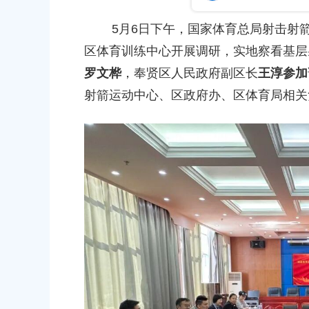
容
发布时间：2026-05-22
的通知
区
5月6日下午，国家体育总局射击射箭
域
-03-29
一年100万人次！奉贤这家“未
区体育训练中心开展调研，实地察看基层
变成“零距离”？
罗文桦
，奉贤区人民政府副区长
王淳参加
节跳踢比赛燃动校园！
发布时间：2026-07-01
射箭运动中心、区政府办、区体育局相关
-05-08
沉下心把一件事做到极致”
-05-26
上海市奉贤区人民政府关于同意金