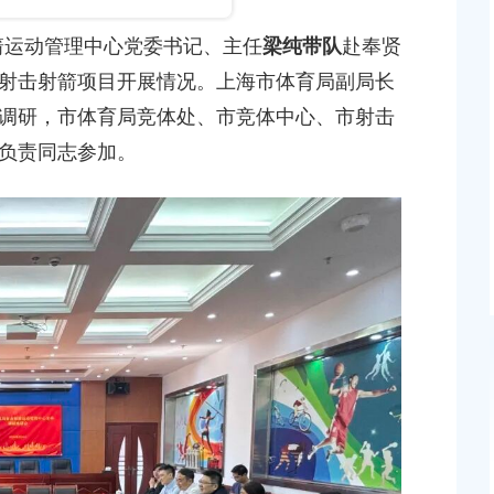
发布时间：2026-05-29
运动管理中心党委书记、主任
梁纯带队
赴奉贤
来医院”，如何把56公里
射击射箭项目开展情况。上海市体育局副局长
关于同意上海城建职业学院设立人工智能训练
调研，市体育局竞体处、市竞体中心、市射击
级、四级、三级）职业培训项目的批复
负责同志参加。
发布时间：2026-06-01
【文字解读】《奉贤区宜居宜业和美乡村全域整
行动实施方案》政策解读十问十答
发布时间：2026-03-31
汇镇沿贤路（金斗
上海市奉贤区人民政府关于同意奉贤新城22单元灵