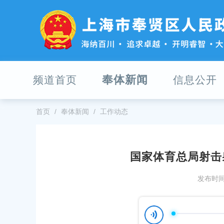
无
障
碍
操
作
说
明
奉体新闻
频道首页
信息公开
跳
转
到
网
首页
奉体新闻
工作动态
站
导
航
区
国家体育总局射击
跳
 02 单元 10B-02 地块（“城中村”改造项
区领导接待上海现代服务业联
转
发布时间：
）项目建设工程规划许可证变更公示
到
发布时间：2026-04-16
主
-06-29
要
“你只管做技术，剩下的我们跑
内
奉贤区宜居宜业和美乡村全域整治提升行动