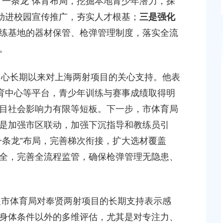
“一条龙”体育布局，挖掘本地青少年潜力，探
2026-06-10 00:00:00
运动进校园宣传推广，夯实人才根基；
三是强化
练基地的器材保管、枪弹管理制度，落实全流
。
图书馆
长期以来对上海两射项目的关心支持。他表
奉贤区南桥镇解放东路889号
体育中心等平台，青少年训练与赛事成绩取得明
目社会影响力有限等短板。下一步，市体育局
是加强市区联动，加强下沉指导和教练员引
一条龙”布局，完善梯次衔接，扩大选材覆盖
全，完善全流程监管，确保枪弹管理无隐患、
体育局对奉贤两射项目的长期支持表示感
身体条件以外的多维评估，尤其是对专注力、