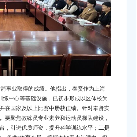
等3个项目征地补偿
（东方美谷大道-八字桥路）道路新建工程项目征地
偿安置方案的批复
2026-06-10 00:00:00
达奉贤区2025年秋
关于核定奉贤区青村镇15-06地块（城中村改造项目
建设项目规划土地意见书的决定
2026-07-17 00:00:00
贝港城中村野机港
上海市奉贤区人民政府关于同意土地储备（新城02
程等3个项目征地补
16E-06地块，规划运河中路以北，南桥路以西）等2
项目征地补偿安置方案的批复
事业取得的成绩。他指出，奉贤作为上海
2026-05-25 00:00:00
区训练中心等基础设施，已初步形成以区体校为
并在国家及以上比赛中屡获佳绩。针对奉贤实
贤新城17单元岚园路
上海市奉贤区人民政府关于同意南桥镇贝港城中村公
。
要聚焦教练员专业素养和运动员梯队建设，
工程等2个项目征地
绿地及地下车库一期新建工程等6个项目征地补偿安
方案的批复
台，引进优质师资，提升科学训练水平；
二是