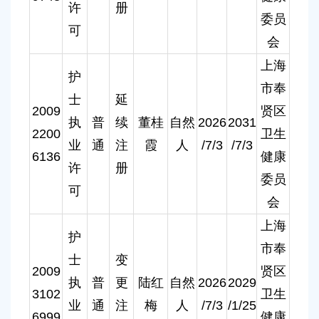
许
册
委员
可
会
上海
护
市奉
士
延
2009
贤区
执
普
续
董桂
自然
2026
2031
2200
卫生
业
通
注
霞
人
/7/3
/7/3
6136
健康
许
册
委员
可
会
上海
护
市奉
士
变
2009
贤区
执
普
更
陆红
自然
2026
2029
3102
卫生
业
通
注
梅
人
/7/3
/1/25
6999
健康