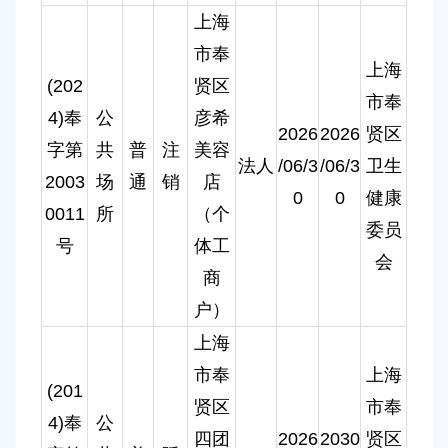
上海
市奉
上海
(202
贤区
市奉
4)奉
公
彦希
2026
2026
贤区
字第
共
普
注
美容
法人
/06/3
/06/3
卫生
2003
场
通
销
店
0
0
健康
0011
所
（个
委员
号
体工
会
商
户）
上海
市奉
上海
(201
贤区
市奉
4)奉
公
四团
2026
2030
贤区