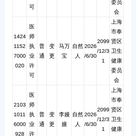
委员
可
会
上海
医
市奉
1424
师
2099
贤区
1152
执
普
变
马万
自然
2026
/12/3
卫生
7000
业
通
更
宝
人
/6/30
1
健康
020
许
委员
可
会
上海
医
市奉
2103
师
2099
贤区
1011
执
普
变
李嫚
自然
2026
/12/3
卫生
6000
业
通
更
嫚
人
/6/30
1
健康
928
许