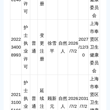
许
册
委员
可
会
上海
护
市奉
士
变
2022
2027
贤区
执
普
更
徐雪
自然
2026
3400
/12/3
卫生
业
通
注
平
人
/7/2
8993
0
健康
许
册
委员
可
会
上海
护
市奉
士
延
2021
贤区
执
普
续
顾新
自然
2026
2031
3100
卫生
业
通
注
元
人
/7/2
/7/2