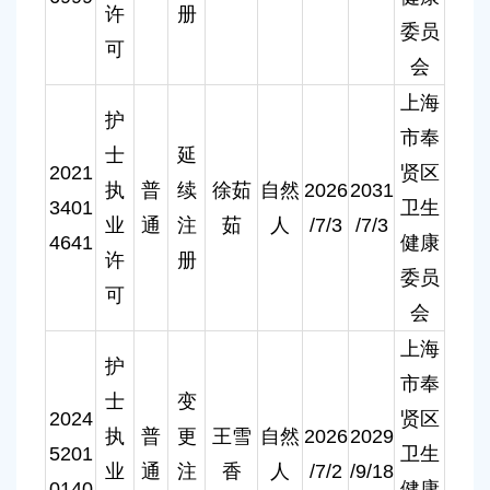
许
册
委员
可
会
上海
护
市奉
士
延
2021
贤区
执
普
续
徐茹
自然
2026
2031
3401
卫生
业
通
注
茹
人
/7/3
/7/3
4641
健康
许
册
委员
可
会
上海
护
市奉
士
变
2024
贤区
执
普
更
王雪
自然
2026
2029
5201
卫生
业
通
注
香
人
/7/2
/9/18
0140
健康