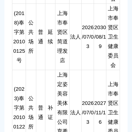
上海
(201
上海
市奉
8)奉
公
市奉
2026
2030
贤区
字第
共
普
延
贤区
法人
/07/0
/08/1
卫生
2010
场
通
续
简道
3
9
健康
0125
所
理发
委员
号
店
会
上海
定姿
上海
(202
美容
市奉
3)奉
公
美体
2026
2027
贤区
字第
共
普
补
有限
法人
/07/0
/11/1
卫生
2010
场
通
证
公司
3
6
健康
0122
所
育秀
委员