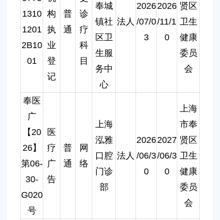
奉城
2026
2026
贤区
1310
构
普
诊
镇社
法人
/07/0
/11/1
卫生
1201
执
通
疗
区卫
3
0
健康
2B10
业
科
生服
委员
01
登
目
务中
会
记
心
奉医
上海
广
上海
市奉
【20
医
泓雅
2026
2027
贤区
26】
疗
普
网
口腔
法人
/06/3
/06/3
卫生
第06-
广
通
络
门诊
0
0
健康
30-
告
部
委员
G020
会
号