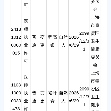
委员
可
会
上海
医
市奉
2413
师
2099
贤区
1012
执
普
变
程高
自然
2026
/12/3
卫生
0000
业
通
更
银
人
/6/29
1
健康
015
许
委员
可
会
上海
医
市奉
1103
师
2099
贤区
1000
执
普
变
褚叶
自然
2026
/12/3
卫生
0030
业
通
更
青
人
/6/29
1
健康
478
许