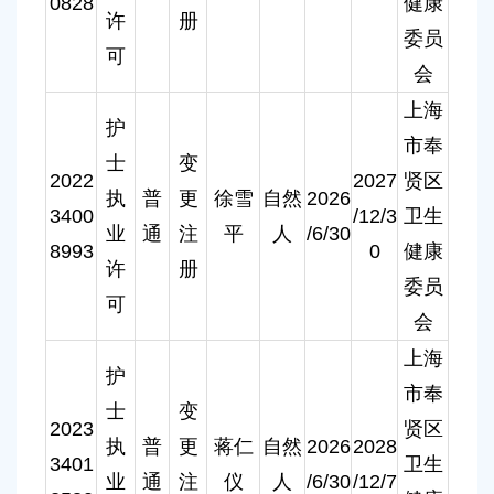
0828
健康
许
册
委员
可
会
上海
护
市奉
士
变
2022
2027
贤区
执
普
更
徐雪
自然
2026
3400
/12/3
卫生
业
通
注
平
人
/6/30
8993
0
健康
许
册
委员
可
会
上海
护
市奉
士
变
2023
贤区
执
普
更
蒋仁
自然
2026
2028
3401
卫生
业
通
注
仪
人
/6/30
/12/7