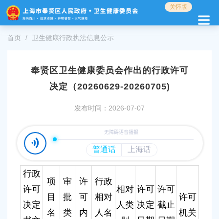
无
关怀版
障
碍
操
首页
卫生健康行政执法信息公示
作
说
明
奉贤区卫生健康委员会作出的行政许可
跳
决定（20260629-20260705)
转
到
网
发布时间：2026-07-07
站
导
航
区
跳
转
行政
到
项
审
许
行政
许可
相对
许可
许可
主
目
批
可
相对
许可
要
决定
人类
决定
截止
内
名
类
内
人名
机关