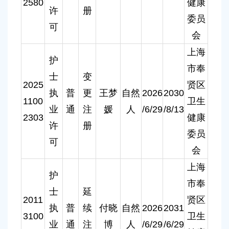
2580
健康
许
册
委员
可
会
上海
护
市奉
士
变
2025
贤区
执
普
更
王梦
自然
2026
2030
1100
卫生
业
通
注
媛
人
/6/29
/8/13
2303
健康
许
册
委员
可
会
上海
护
市奉
士
延
2011
贤区
执
普
续
付晓
自然
2026
2031
3100
卫生
业
通
注
博
人
/6/29
/6/29