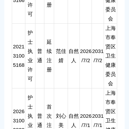
5166
健康
许
册
委员
可
会
上海
护
市奉
士
延
2021
贤区
执
普
续
范佳
自然
2026
2031
3100
卫生
业
通
注
婧
人
/7/2
/7/2
5168
健康
许
册
委员
可
会
上海
护
市奉
士
首
2026
贤区
执
普
次
刘心
自然
2026
2031
3100
卫生
业
通
注
美
人
/7/1
/7/1