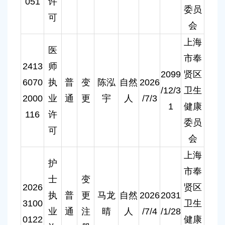
051
许
委员
可
会
上海
医
市奉
2413
师
2099
贤区
6070
执
普
变
陈泓
自然
2026
/12/3
卫生
2000
业
通
更
宇
人
/7/3
1
健康
116
许
委员
可
会
上海
护
市奉
士
变
2026
贤区
执
普
更
马龙
自然
2026
2031
3100
卫生
业
通
注
晴
人
/7/4
/1/28
0122
健康