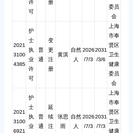
许
册
委员
可
会
上海
护
市奉
士
变
2021
贤区
执
普
更
自然
2026
2031
3100
黄淇
卫生
业
通
注
人
/7/3
/3/6
4385
健康
许
册
委员
可
会
上海
护
市奉
士
延
2021
贤区
执
普
续
张思
自然
2026
2031
3100
卫生
业
通
注
雨
人
/7/3
/7/3
6921
健康