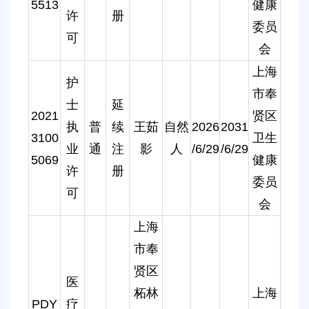
5513
健康
许
册
委员
可
会
上海
护
市奉
士
延
2021
贤区
执
普
续
王茹
自然
2026
2031
3100
卫生
业
通
注
影
人
/6/29
/6/29
5069
健康
许
册
委员
可
会
上海
市奉
贤区
医
柘林
上海
PDY
疗