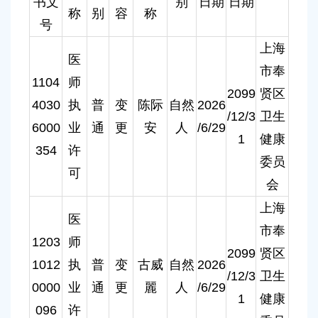
书文
别
日期
日期
容
称
别
容
称
区
号
域
上海
医
市奉
1104
师
2099
贤区
4030
执
普
变
陈际
自然
2026
/12/3
卫生
6000
业
通
更
安
人
/6/29
1
健康
354
许
委员
可
会
上海
医
市奉
1203
师
2099
贤区
1012
执
普
变
古威
自然
2026
/12/3
卫生
0000
业
通
更
麗
人
/6/29
1
健康
096
许