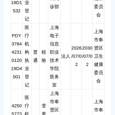
19D1
业
诊部
委员
532
登
会
记
医
上海
上海
PDY
疗
电子
市奉
3784
机
信息
2026
2030
贤区
4231
构
普
校
职业
法人
/07/0
/07/0
卫生
0120
执
通
验
技术
2
2
健康
19D4
业
学院
委员
001
登
医务
会
记
室
上海
医
市奉
上海
4250
疗
变
贤区
市奉
5773
机
更