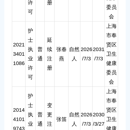
许
册
委员
可
会
上海
护
市奉
士
延
2021
贤区
执
普
续
张春
自然
2026
2031
3401
卫生
业
通
注
燕
人
/7/3
/7/3
1086
健康
许
册
委员
可
会
上海
护
市奉
士
变
2014
贤区
执
普
更
自然
2026
2030
4101
张笛
卫生
业
通
注
人
/7/3
/3/27
9743
健康