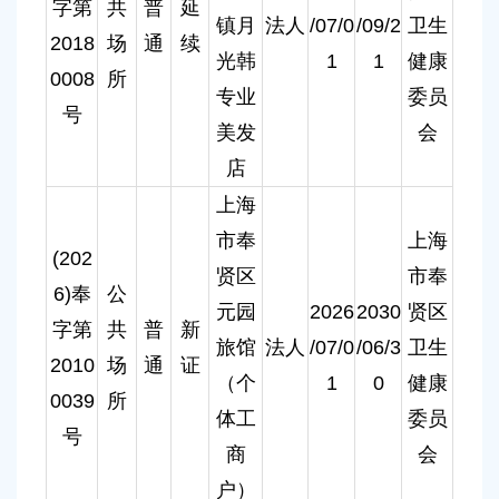
字第
共
普
延
镇月
法人
/07/0
/09/2
卫生
2018
场
通
续
光韩
1
1
健康
0008
所
专业
委员
号
美发
会
店
上海
市奉
上海
(202
贤区
市奉
6)奉
公
元园
2026
2030
贤区
字第
共
普
新
旅馆
法人
/07/0
/06/3
卫生
2010
场
通
证
（个
1
0
健康
0039
所
体工
委员
号
商
会
户）