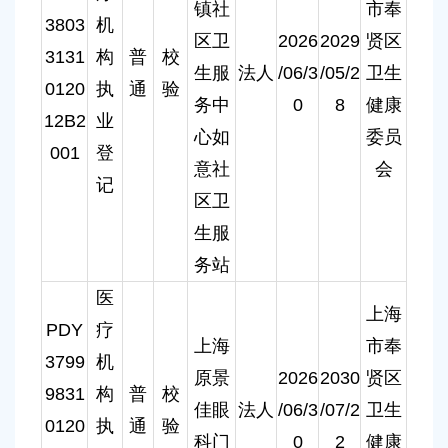
镇社
市奉
3803
机
区卫
2026
2029
贤区
3131
构
普
校
生服
法人
/06/3
/05/2
卫生
0120
执
通
验
务中
0
8
健康
12B2
业
心如
委员
001
登
意社
会
记
区卫
生服
务站
医
上海
PDY
疗
上海
市奉
3799
机
原景
2026
2030
贤区
9831
构
普
校
佳眼
法人
/06/3
/07/2
卫生
0120
执
通
验
科门
0
2
健康