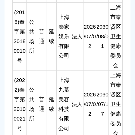
上海
(201
上海
市奉
8)奉
公
秦家
2026
2030
贤区
字第
共
普
延
娱乐
法人
/07/0
/08/0
卫生
2018
场
通
续
有限
2
1
健康
0010
所
公司
委员
号
会
上海
(202
上海
市奉
2)奉
公
九慕
2026
2030
贤区
字第
共
普
延
美容
法人
/07/0
/07/1
卫生
2010
场
通
续
科技
2
7
健康
0021
所
有限
委员
号
公司
会