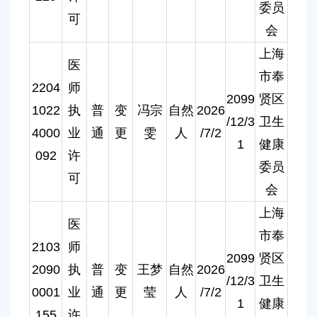
委员
可
会
上海
医
市奉
2204
师
2099
贤区
1022
执
普
变
冯宗
自然
2026
/12/3
卫生
4000
业
通
更
雯
人
/7/2
1
健康
092
许
委员
可
会
上海
医
市奉
2103
师
2099
贤区
2090
执
普
变
王梦
自然
2026
/12/3
卫生
0001
业
通
更
莹
人
/7/2
1
健康
155
许