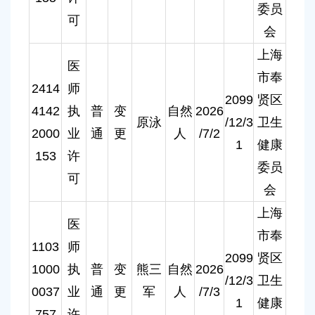
委员
可
会
上海
医
市奉
2414
师
2099
贤区
4142
执
普
变
自然
2026
原泳
/12/3
卫生
2000
业
通
更
人
/7/2
1
健康
153
许
委员
可
会
上海
医
市奉
1103
师
2099
贤区
1000
执
普
变
熊三
自然
2026
/12/3
卫生
0037
业
通
更
军
人
/7/3
1
健康
757
许