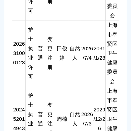
许
册
委员
可
会
上海
护
市奉
士
变
2026
贤区
执
普
更
田俊
自然
2026
2031
3100
卫生
业
通
注
婷
人
/7/4
/1/28
0123
健康
许
册
委员
可
会
上海
护
市奉
士
变
2024
2029
贤区
执
普
更
自然
2026
5201
周楠
/12/2
卫生
业
通
注
人
/7/3
4943
6
健康