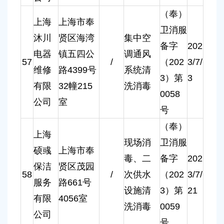
（奉）
上海
上海市奉
卫消服
沐川
贤区海湾
集中空
备字
202
电器
镇五四公
调通风
57
/
（202
3/7/
维修
路4399号
系统清
3）第
3
有限
32幢215
洗消毒
0058
公司
室
号
（奉）
上海
现场消
卫消服
硕彧
上海市奉
毒、二
备字
202
保洁
贤区茂园
58
/
次供水
（202
3/7/
服务
路661号
设施清
3）第
21
有限
4056室
洗消毒
0059
公司
号