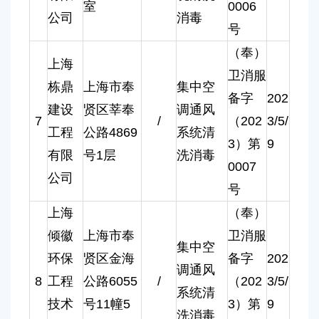
室
0006
公司
消毒
号
（奉）
上海
卫消服
栋鼎
上海市奉
集中空
备字
202
建设
贤区莘奉
调通风
7
/
（202
3/5/
工程
公路4869
系统清
3）第
9
有限
号1层
洗消毒
0007
公司
号
上海
（奉）
倾徽
上海市奉
卫消服
集中空
环保
贤区金海
备字
202
调通风
8
工程
公路6055
/
（202
3/5/
系统清
技术
号11幢5
3）第
9
洗消毒