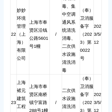
毒、集
妙妙
（奉）
中空调
环境
卫消服
上海市奉
通风系
管理
备字
202
贤区沿钱
统清洗
22
（上
/
（202
3/5/
公路5601
消毒、
海）
3）第
12
号1幢
二次供
有限
0022
水设施
公司
号
清洗消
毒
（奉）
上海
上海市奉
卫消服
褚元
二次供
贤区南桥
备字
202
建筑
水设施
23
镇宁富路
/
（202
3/5/
工程
清洗消
288号1幢
3）第
12