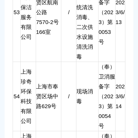
贤区航南
备字
202
保洁
统清洗
53
公路
/
（202
3/6/
服务
消毒、
7570-2号
3）第
13
有限
二次供
166室
0053
公司
水设施
号
清洗消
毒
（奉）
上海
卫消服
珍奇
上海市奉
备字
202
环保
现场消
54
贤区场中
/
（202
3/6/
科技
毒
路629号
3）第
14
有限
0054
公司
号
上海
（奉）