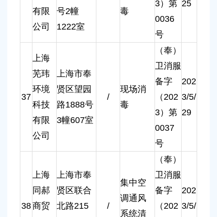
3）第
25
有限
号2幢
毒
0036
公司
1222室
号
（奉）
上海
卫消服
芜玮
上海市奉
备字
202
环境
贤区望园
现场消
37
/
（202
3/5/
科技
路1888号
毒
3）第
29
有限
3幢607室
0037
公司
号
（奉）
上海
上海市奉
卫消服
集中空
同郝
贤区联合
备字
202
调通风
38
商贸
北路215
/
（202
3/5/
系统清