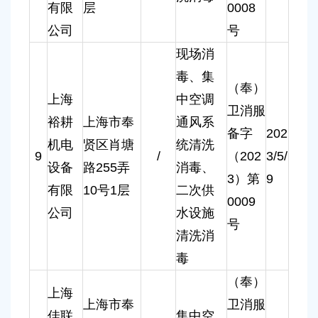
有限
层
0008
公司
号
现场消
毒、集
（奉）
上海
中空调
卫消服
裕耕
上海市奉
通风系
备字
202
机电
贤区肖塘
统清洗
9
/
（202
3/5/
设备
路255弄
消毒、
3）第
9
有限
10号1层
二次供
0009
公司
水设施
号
清洗消
毒
（奉）
上海
上海市奉
卫消服
佳联
集中空