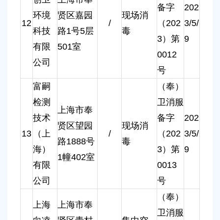
备字
202
环境
贤区嘉园
现场消
12
/
（202
3/5/
科技
路1号5层
毒
3）第
9
有限
501室
0012
公司
号
富嗣
（奉）
检测
卫消服
上海市奉
技术
备字
202
贤区望园
现场消
13
（上
/
（202
3/5/
路1888号
毒
海）
3）第
9
1幢402室
有限
0013
公司
号
（奉）
上海
上海市奉
卫消服