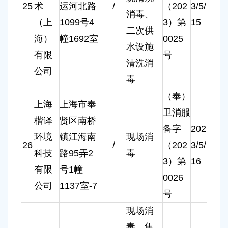
25
术
运河北路
/
（202
3/5/
消毒、
（上
1099号4
3）第
15
二次供
海）
幢1692室
0025
水设施
有限
号
清洗消
公司
毒
（奉）
上海
上海市奉
卫消服
楷译
贤区南桥
备字
202
环境
镇江海南
现场消
26
/
（202
3/5/
科技
路95弄2
毒
3）第
16
有限
号1幢
0026
公司
1137室-7
号
现场消
毒、集