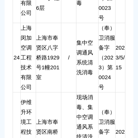
有限
毒
6层
0023
公司
号
上海
（奉）
闵加
上海市奉
卫消服
集中空
空调
贤区八字
备字
202
调通风
24
工程
桥路1929
/
（202
3/5/
系统清
技术
号1幢201
3）第
15
洗消毒
有限
室
0024
公司
号
现场消
伊维
毒、集
升环
（奉）
中空调
境工
上海市奉
卫消服
通风系
程技
贤区南桥
备字
202
统清洗