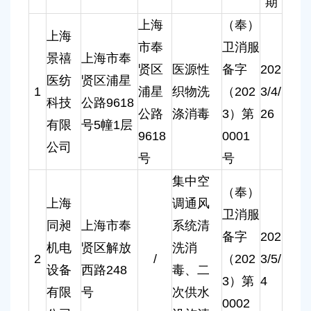
期
容
区
上海
（奉）
域
上海
市奉
卫消服
景禧
上海市奉
贤区
医源性
备字
202
医纺
贤区浦星
1
浦星
织物洗
（202
3/4/
科技
公路9618
公路
涤消毒
3）第
26
有限
号5幢1层
9618
0001
公司
号
号
集中空
（奉）
上海
调通风
卫消服
同昶
上海市奉
系统清
备字
202
机电
贤区解放
洗消
2
/
（202
3/5/
设备
西路248
毒、二
3）第
4
有限
号
次供水
0002