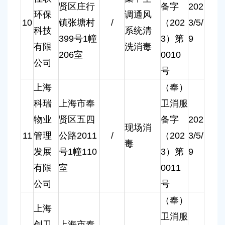
贤区庄行
备字
202
环保
调通风
10
镇张塘村
/
（202
3/5/
科技
系统清
399号1幢
3）第
9
有限
洗消毒
206室
0010
公司
号
上海
（奉）
科瑞
上海市奉
卫消服
物业
贤区五四
备字
202
现场消
11
管理
公路2011
/
（202
3/5/
毒
发展
号1幢110
3）第
9
有限
室
0011
公司
号
（奉）
上海
卫消服
创卫
上海市奉