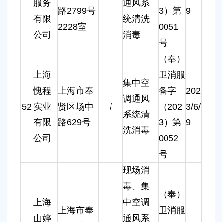
服务
通风系
路2799号
3）第
9
有限
统清洗
2228室
0051
公司
消毒
号
（奉）
上海
卫消服
集中空
愧程
上海市奉
备字
202
调通风
52
实业
贤区场中
/
（202
3/6/
系统清
有限
路629号
3）第
9
洗消毒
公司
0052
号
现场消
毒、集
（奉）
上海
中空调
上海市奉
卫消服
山婷
通风系