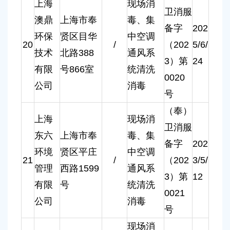
上海
现场消
卫消服
澳鼎
上海市奉
毒、集
备字
202
环保
贤区目华
中空调
20
/
（202
5/6/
技术
北路388
通风系
3）第
24
有限
号866室
统清洗
0020
公司
消毒
号
（奉）
上海
现场消
卫消服
东六
上海市奉
毒、集
备字
202
环境
贤区平庄
中空调
21
/
（202
3/5/
管理
西路1599
通风系
3）第
12
有限
号
统清洗
0021
公司
消毒
号
现场消