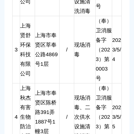
公司
设施清
号
洗消毒
（奉）
上海
卫消服
贤舒
上海市奉
备字
202
环保
贤区莘奉
现场消
3
/
（202
3/5/
科技
公路4869
毒
3）第
4
有限
号1层
0003
公司
号
上海
（奉）
上海市奉
秋杰
现场消
卫消服
贤区陈桥
有害
毒、二
备字
202
路391弄
4
生物
/
次供水
（202
3/5/
1887号1
防治
设施清
3）第
5
幢3层