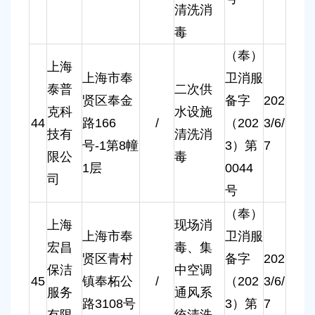
清洗消
毒
（奉）
上海
上海市奉
卫消服
泰普
二次供
贤区奉金
备字
202
克科
水设施
44
路166
/
（202
3/6/
技有
清洗消
号-1第8幢
3）第
7
限公
毒
1层
0044
司
号
（奉）
上海
现场消
上海市奉
卫消服
宏昌
毒、集
贤区青村
备字
202
保洁
中空调
45
镇奉柘公
/
（202
3/6/
服务
通风系
路3108号
3）第
7
有限
统清洗