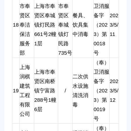
市奉
上海市奉
市奉
卫消服
贤区
贤区奉城
贤区
餐具、
备字
202
18
奉洁
镇灯民路
奉城
饮具集
（202
3/5/
保洁
661号2幢
镇灯
中消毒
3）第
11
服务
1层
民路
0018
部
735号
号
（奉）
上海
上海市奉
卫消服
润棋
二次供
贤区南桥
备字
202
建筑
水设施
19
镇宁富路
/
（202
3/5/
工程
清洗消
288号1幢
3）第
12
有限
毒
6层
0019
公司
号
（奉）