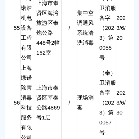
上海市奉
诺浩
卫消服
贤区海湾
集中空
机电
备字
202
旅游区奉
调通风
55
设备
/
（202
3/6/
炮公路
系统清
工程
3）第
20
448号2幢
洗消毒
有限
0055
162室
公司
号
上海
（奉）
绿诺
卫消服
除害
上海市奉
备字
202
消毒
贤区莘奉
现场消
56
/
（202
3/6/
科技
公路4869
毒
3）第
30
服务
号1层
0057
有限
号
公司