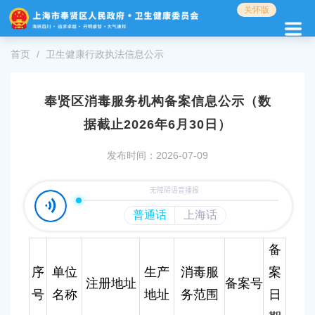
无
关怀版
障
碍
操
首页
卫生健康行政执法信息公示
作
说
明
奉贤区消毒服务机构备案信息公示（数
跳
据截止2026年6月30日）
转
到
网
发布时间：2026-07-09
站
导
航
区
跳
转
备
到
序
单位
生产
消毒服
案
主
注册地址
备案号
要
号
名称
地址
务范围
日
内