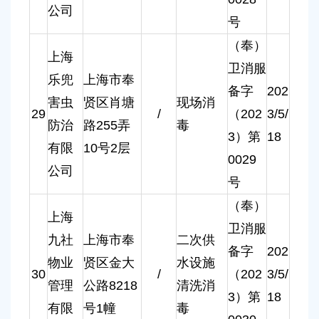
公司
号
（奉）
上海
卫消服
乐兜
上海市奉
备字
202
害虫
贤区肖塘
现场消
29
/
（202
3/5/
防治
路255弄
毒
3）第
18
有限
10号2层
0029
公司
号
（奉）
上海
卫消服
九社
上海市奉
二次供
备字
202
物业
贤区金大
水设施
30
/
（202
3/5/
管理
公路8218
清洗消
3）第
18
有限
号1幢
毒