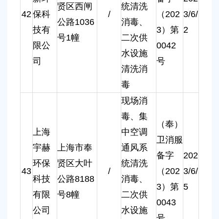
贤区西闸
统清洗
42
保科
/
（202
3/6/
公路1036
消毒、
技有
3）第
2
号1幢
二次供
限公
0042
水设施
司
号
清洗消
毒
现场消
毒、集
（奉）
上海
中空调
卫消服
宇赫
上海市奉
通风系
备字
202
环保
贤区大叶
统清洗
43
/
（202
3/6/
科技
公路8188
消毒、
3）第
5
有限
号8幢
二次供
0043
公司
水设施
号