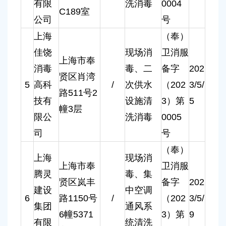
有限
洗消毒
0004
C189室
公司
号
上海
（奉）
佳饶
现场消
卫消服
上海市奉
消毒
毒、二
备字
202
贤区肖湾
5
高科
/
次供水
（202
3/5/
路511号2
技有
设施清
3）第
5
幢3层
限公
洗消毒
0005
司
号
（奉）
上海
现场消
上海市奉
卫消服
腾灵
毒、集
贤区岚丰
备字
202
建设
中空调
6
路1150号
/
（202
3/5/
集团
通风系
6幢5371
3）第
9
有限
统清洗