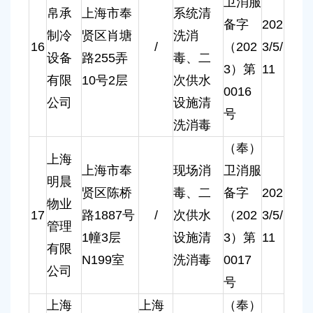
卫消服
帛承
上海市奉
系统清
备字
202
制冷
贤区肖塘
洗消
16
/
（202
3/5/
设备
路255弄
毒、二
3）第
11
有限
10号2层
次供水
0016
公司
设施清
号
洗消毒
（奉）
上海
上海市奉
现场消
卫消服
明晨
贤区陈桥
毒、二
备字
202
物业
17
路1887号
/
次供水
（202
3/5/
管理
1幢3层
设施清
3）第
11
有限
N199室
洗消毒
0017
公司
号
上海
上海
（奉）