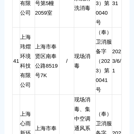
有限
号第5幢
3）第
31
洗消毒
公司
2059室
0040
号
（奉）
上海
卫消服
玮熠
上海市奉
备字
202
环境
贤区南奉
现场消
41
/
（202
3/6/
科技
公路8519
毒
3）第
1
有限
号7K
0041
公司
号
现场消
毒、集
上海
（奉）
中空调
心雨
卫消服
上海市奉
通风系
新环
备字
202