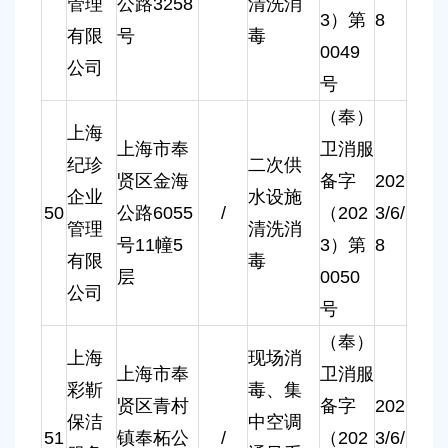
管理
公路3258
清洗消
3）第
8
有限
号
毒
0049
公司
号
（奉）
上海
上海市奉
卫消服
纪珍
二次供
贤区金海
备字
202
企业
水设施
50
公路6055
/
（202
3/6/
管理
清洗消
号11幢5
3）第
8
有限
毒
层
0050
公司
号
（奉）
上海
现场消
上海市奉
卫消服
彩靳
毒、集
贤区青村
备字
202
保洁
中空调
51
镇奉柘公
/
（202
3/6/