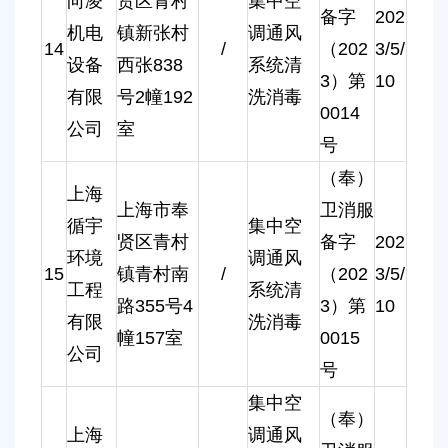
向凌
贤区青村
集中空
备字
202
机电
镇新张村
调通风
14
/
（202
3/5/
设备
西张838
系统清
3）第
10
有限
号2幢192
洗消毒
0014
公司
室
号
（奉）
上海
上海市奉
卫消服
循宇
集中空
贤区青村
备字
202
环境
调通风
15
镇青村南
/
（202
3/5/
工程
系统清
路355号4
3）第
10
有限
洗消毒
幢157室
0015
公司
号
集中空
（奉）
上海
调通风