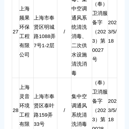
（奉）
上海
中空调
卫消服
频果
上海市奉
通风系
备字
202
环保
贤区明城
统清洗
27
/
（202
3/5/
工程
路1088弄
消毒、
3）第
18
有限
7号1-2层
二次供
0027
公司
水设施
号
清洗消
毒
（奉）
上海
卫消服
灵音
上海市奉
集中空
备字
202
环境
贤区泰叶
调通风
28
/
（202
3/5/
工程
路159弄
系统清
3）第
18
有限
33号
洗消毒
0028