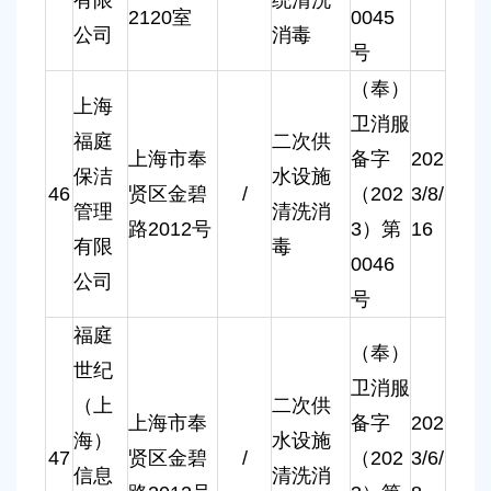
2120室
0045
公司
消毒
号
（奉）
上海
卫消服
福庭
二次供
上海市奉
备字
202
保洁
水设施
46
贤区金碧
/
（202
3/8/
管理
清洗消
路2012号
3）第
16
有限
毒
0046
公司
号
福庭
（奉）
世纪
卫消服
（上
二次供
上海市奉
备字
202
海）
水设施
47
贤区金碧
/
（202
3/6/
信息
清洗消