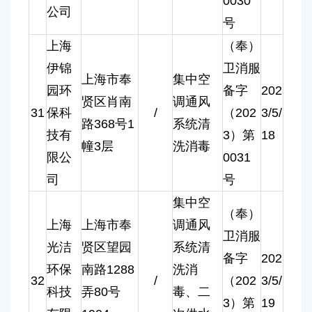
0030
公司
号
上海
（奉）
伊锦
卫消服
上海市奉
集中空
园环
备字
202
贤区肖南
调通风
31
保科
/
（202
3/5/
路368号1
系统清
技有
3）第
18
幢3层
洗消毒
限公
0031
司
号
集中空
（奉）
上海
上海市奉
调通风
卫消服
光洁
贤区望园
系统清
备字
202
环保
南路1288
洗消
32
/
（202
3/5/
科技
弄80号
毒、二
3）第
19