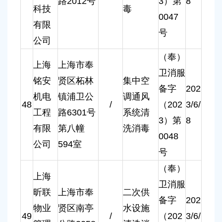
路2012号
3）第
8
科技
毒
0047
有限
号
公司
（奉）
上海
上海市奉
卫消服
铭安
贤区柘林
集中空
备字
202
机电
镇浦卫公
调通风
48
/
（202
3/6/
工程
路6301号
系统清
3）第
8
有限
第八幢
洗消毒
0048
公司
594室
号
（奉）
上海
卫消服
昕联
上海市奉
二次供
备字
202
物业
贤区南亭
水设施
49
/
（202
3/6/