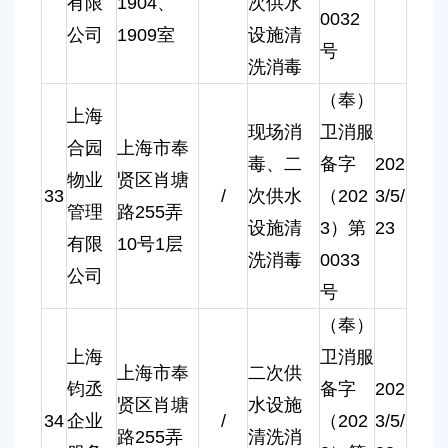
有限
1904、
次供水
0032
公司
1909室
设施清
号
洗消毒
（奉）
上海
现场消
卫消服
合园
上海市奉
毒、二
备字
202
物业
贤区肖塘
33
/
次供水
（202
3/5/
管理
路255弄
设施清
3）第
23
有限
10号1层
洗消毒
0033
公司
号
（奉）
上海
卫消服
上海市奉
二次供
钧丞
备字
202
贤区肖塘
水设施
34
企业
/
（202
3/5/
路255弄
清洗消