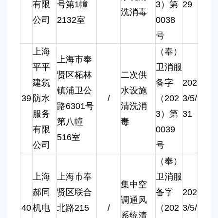
有限
号第1幢
3）第
29
洗消毒
公司
2132室
0038
号
上海
（奉）
上海市奉
平平
卫消服
贤区柘林
二次供
建筑
备字
202
镇浦卫公
水设施
39
防水
/
（202
3/5/
路6301号
清洗消
服务
3）第
31
第八幢
毒
有限
0039
516室
公司
号
（奉）
上海
上海市奉
卫消服
集中空
郝同
贤区联合
备字
202
调通风
40
机电
北路215
/
（202
3/5/
系统清