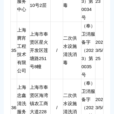
服务
3）第
23
10号2层
毒
中心
0034
号
（奉）
上海
上海市奉
卫消服
腾宵
二次供
贤区星火
备字
202
工程
水设施
35
开发区莲
/
（202
3/5/
技术
清洗消
塘路251
3）第
25
有限
毒
号8幢
0035
公司
号
（奉）
上海
上海市奉
卫消服
忠鑫
贤区海湾
二次供
备字
202
清洗
镇农工商
水设施
36
/
（202
3/5/
服务
大道228
清洗消