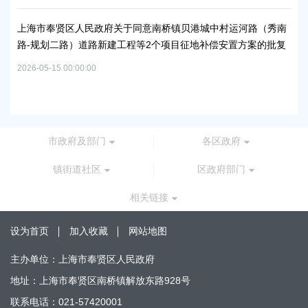
2026
上海市奉贤区人民政府关于同意南桥镇贝港城中村运河路（秀南
路-规划二路）道路新建工程等2个项目征地补偿安置方案的批复
上
路
2026-05-15 00:00:00
批
2026
市政府及部门
各区政府
镇街道社区
区政府部门
相关链接
设为首页
加入收藏
网站地图
主办单位：上海市奉贤区人民政府
地址：上海市奉贤区南桥镇解放东路928号
联系电话：021-57420001