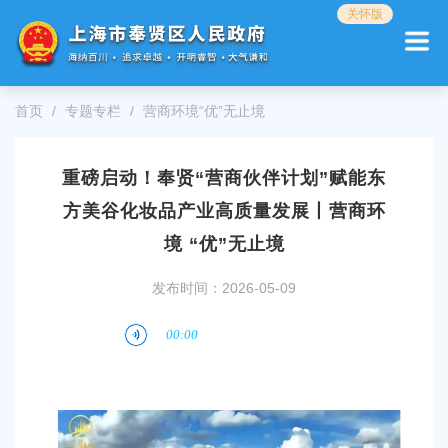
无
关怀版
障
碍
操
作
首页
专题专栏
营商环境“优”无止境
说
明
跳
重磅启动！奉贤“营商伙伴计划”赋能东
转
到
方美谷化妆品产业高质量发展丨营商环
网
站
境 “优”无止境
导
航
发布时间：2026-05-09
区
跳
转
到
主
要
内