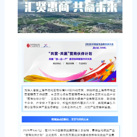
容
区
域