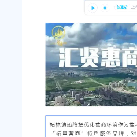
容
区
域
六届人民代表大会第十次会议胜利闭幕
31
（奉）征地告〔2026〕第26号
31
六届人民代表大会第十次会议开幕
30
民政府关于同意金汇镇沿贤路（金斗
上海市奉贤区人民政府关于同意奉