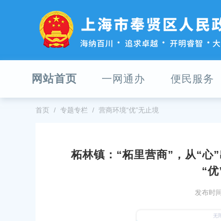
无
障
碍
操
作
说
明
网站首页
一网通办
便民服务
跳
转
到
网
首页
专题专栏
营商环境“优”无止境
站
导
航
区
柘林镇：“柘里营商”，从“心
跳
及电力黄线专项规划 （蒙电入沪直流工
2026年奉贤区社区工作者、哨员
“优
转
、漕泾电厂二期送出、新场输变电、汾
检通知
到
容改造、林海站配套送出）草案公示
主
发布时间：
发布时间：2026-08-03
要
内
31