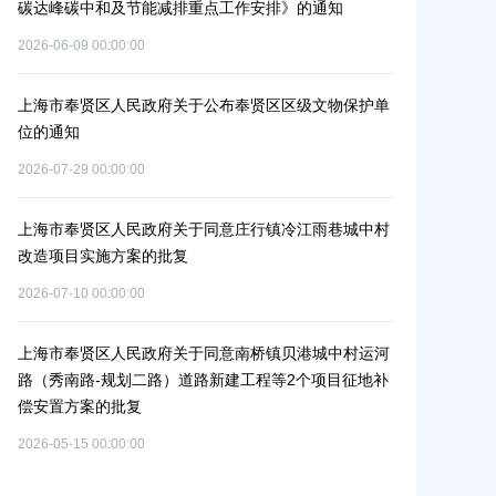
碳达峰碳中和及节能减排重点工作安排》的通知
路-金汇工业
安置方案的批
2026-06-09 00:00:00
2026-07-24 00:0
上海市奉贤区人民政府关于公布奉贤区区级文物保护单
位的通知
上海市奉贤区农
冬种绿肥补贴
2026-07-29 00:00:00
2026-06-15 00:0
上海市奉贤区人民政府关于同意庄行镇冷江雨巷城中村
改造项目实施方案的批复
上海市奉贤区
（人民村河-
2026-07-10 00:00:00
通
偿安置方案的
2026-05-25 00:0
上海市奉贤区人民政府关于同意南桥镇贝港城中村运河
路（秀南路-规划二路）道路新建工程等2个项目征地补
偿安置方案的批复
上海市奉贤区
（岚丰路-规
2026-05-15 00:00:00
补偿安置方案