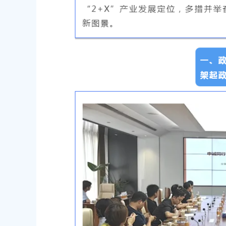
道路新建工程项目等3个项目征地补偿
（东方美谷大道-八字桥路）道路
偿安置方案的批复
00
2026-06-10 00:00:00
农村委员会关于下达奉贤区2025年秋
关于核定奉贤区青村镇15-06地
金的通知
建设项目规划土地意见书的决定
00
2026-07-17 00:00:00
民政府关于南桥镇贝港城中村野机港
上海市奉贤区人民政府关于同意土
运河）河道建设工程等3个项目征地补
16E-06地块，规划运河中路以北
复
项目征地补偿安置方案的批复
00
2026-05-25 00:00:00
民政府关于同意奉贤新城17单元岚园路
上海市奉贤区人民政府关于同意南
城北路）道路新建工程等2个项目征地
绿地及地下车库一期新建工程等6
批复
方案的批复