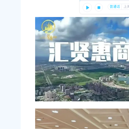
容
、漕泾电厂二期送出、新场输变电、汾
区
域
容改造、林海站配套送出）草案公示
31
六届人民代表大会第十次会议胜利闭幕
31
（奉）征地告〔2026〕第26号
31