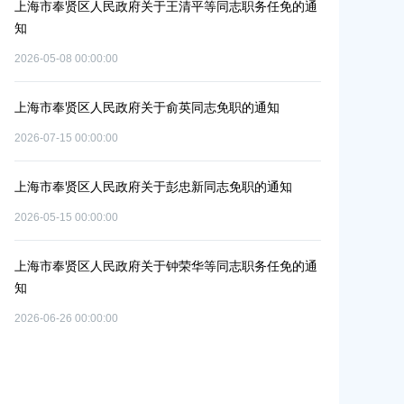
通
上海市奉贤区人民政府办公室关于印发《奉贤区2026年
上海市奉贤区
碳达峰碳中和及节能减排重点工作安排》的通知
路-金汇工业
安置方案的批
2026-06-09 00:00:00
2026-07-24 00:0
上海市奉贤区人民政府关于公布奉贤区区级文物保护单
位的通知
上海市奉贤区农
冬种绿肥补贴
2026-07-29 00:00:00
2026-06-15 00:0
上海市奉贤区人民政府关于同意庄行镇冷江雨巷城中村
改造项目实施方案的批复
上海市奉贤区
（人民村河-
2026-07-10 00:00:00
通
偿安置方案的
2026-05-25 00:0
上海市奉贤区人民政府关于同意南桥镇贝港城中村运河
路（秀南路-规划二路）道路新建工程等2个项目征地补
偿安置方案的批复
上海市奉贤区
（岚丰路-规
2026-05-15 00:00:00
补偿安置方案