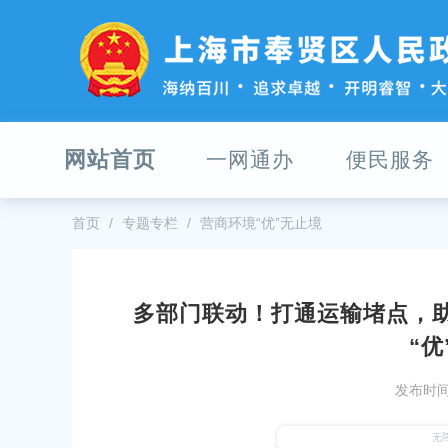
无
障
碍
操
作
说
明
网站首页
一网通办
便民服务
跳
转
到
网
首页
专题专栏
营商环境“优”无止境
站
导
航
区
多部门联动！打通运输堵点，助
跳
公告 沪（奉）征地补告〔2026〕第
2026年奉贤区社区工作者、哨员
“优
转
检通知
到
主
发布时间：
31
发布时间：2026-08-03
要
内
及电力黄线专项规划 （蒙电入沪直流工