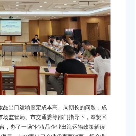
贤新城22单元灵更路
上海市奉贤区人民政府关于王清平等同志职务任免的
新建工程项目征地补
知
2026-05-08 00:00:00
上海市奉贤区人民政府关于俞英同志免职的通知
块（城中村改造项目）
2026-07-15 00:00:00
上海市奉贤区人民政府关于彭忠新同志免职的通知
2026-05-15 00:00:00
地储备（新城02单元
，南桥路以西）等2个
上海市奉贤区人民政府关于钟荣华等同志职务任免的
知
妆品出口运输鉴定成本高、周期长的问题，成
2026-06-26 00:00:00
市市场监管局、市交通委等部门指导下，奉贤区
桥镇贝港城中村公共
个项目征地补偿安置
台，办了一场“化妆品企业出海运输政策解读