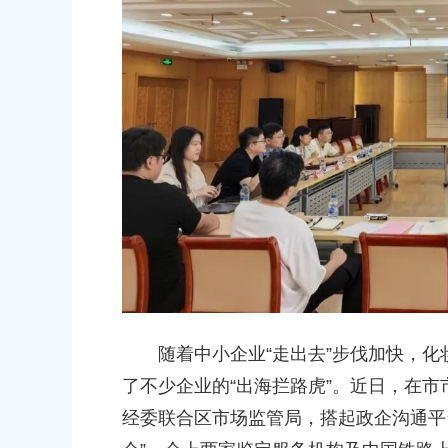
民政府关于同意金汇镇沿贤路（金斗
上海市奉贤区人民政府关于同意奉
道路新建工程项目等3个项目征地补偿
（东方美谷大道-八字桥路）道路
偿安置方案的批复
00
2026-06-10 00:00:00
农村委员会关于下达奉贤区2025年秋
关于核定奉贤区青村镇15-06地
金的通知
建设项目规划土地意见书的决定
00
2026-07-17 00:00:00
民政府关于南桥镇贝港城中村野机港
上海市奉贤区人民政府关于同意土
运河）河道建设工程等3个项目征地补
16E-06地块，规划运河中路以北
复
项目征地补偿安置方案的批复
00
2026-05-25 00:00:00
随着中小企业“走出去”步伐加快，化
了不少企业的“出海拦路虎”。近日，在
民政府关于同意奉贤新城17单元岚园路
上海市奉贤区人民政府关于同意南
城北路）道路新建工程等2个项目征地
绿地及地下车库一期新建工程等6
经委联合区市场监管局，搭起政企沟通平
批复
方案的批复