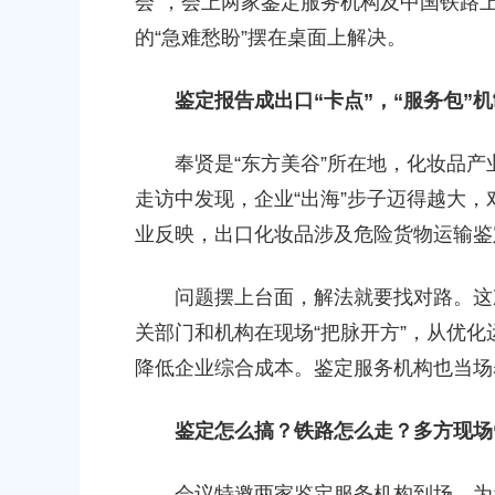
会”，会上两家鉴定服务机构及中国铁路
00
2026-06-10 00:00:00
的“急难愁盼”摆在桌面上解决。
鉴定报告成出口“卡点”，“服务包”
奉贤是“东方美谷”所在地，化妆品产业
走访中发现，企业“出海”步子迈得越大
业反映，出口化妆品涉及危险货物运输鉴
问题摆上台面，解法就要找对路。这次
关部门和机构在现场“把脉开方”，从优
降低企业综合成本。鉴定服务机构也当场
鉴定怎么搞？铁路怎么走？多方现场“
会议特邀两家鉴定服务机构到场，为参