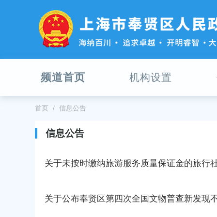
无
障
碍
操
作
说
明
频道首页
机构设置
跳
转
到
网
首页
信息公告
站
导
信息公告
航
区
跳
关于未按时缴纳旅游服务质量保证金的旅行
转
到
主
关于公布奉贤区第四次全国文物普查新发现
要
内